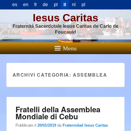
es
en
fr
de
pt
it
nl
pl
Iesus Caritas
Fraternitá Sacerdotale Iesus Caritas de Carlo de
Foucauld
Menu
ARCHIVI CATEGORIA:
ASSEMBLEA
Fratelli della Assemblea
Mondiale di Cebu
Pubblicato il
20/01/2019
da
Fraternidad Iesus Caritas