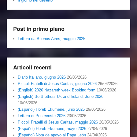
Il giorno nel deserto
Post in primo piano
Lettera da Buenos Aires, maggio 2025
Articoli recenti
Diario Italiano, giugno 2026
26/06/2026
Piccoli Fratelli di Jesus Caritas, giugno 2026
26/06/2026
(English) 2026 Nazareth week Booking form
10/06/2026
(English) Be Brothers Uk and Ireland, June 2026
10/06/2026
(Español) Horeb Ekumene, junio 2026
29/05/2026
Lettera di Pentecoste 2026
23/05/2026
Piccoli Fratelli di Jesus Caritas, maggio 2026
20/05/2026
(Español) Horeb Ekumene, mayo 2026
27/04/2026
(Español) Nota de apoyo al Papa León
24/04/2026