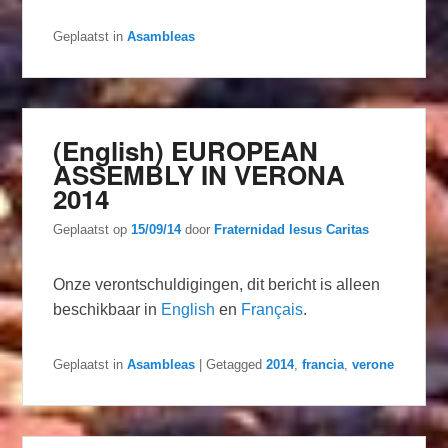
Geplaatst in
Asambleas
(English) EUROPEAN
ASSEMBLY IN VERONA
2014
Geplaatst op
15/09/14
door
Fraternidad Iesus Caritas
Onze verontschuldigingen, dit bericht is alleen
beschikbaar in
English
en
Français
.
Geplaatst in
Asambleas
|
Getagged
2014
,
francia
,
verone