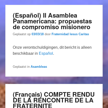
(Español) II Asamblea
Panamericana: propuestas
de compromiso misionero
Geplaatst op
03/03/18
door
Fraternidad Iesus Caritas
Onze verontschuldigingen, dit bericht is alleen
beschikbaar in
Español
.
Geplaatst in
Asambleas
(Français) COMPTE RENDU
DE LA RENCONTRE DE LA
FRATERNITE