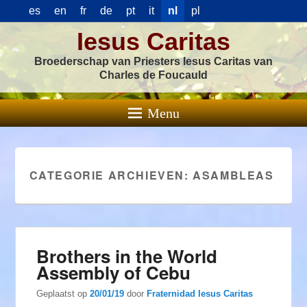
es
en
fr
de
pt
it
nl
pl
Iesus Caritas
Broederschap van Priesters Iesus Caritas van
Charles de Foucauld
Menu
CATEGORIE ARCHIEVEN:
ASAMBLEAS
Brothers in the World
Assembly of Cebu
Geplaatst op
20/01/19
door
Fraternidad Iesus Caritas