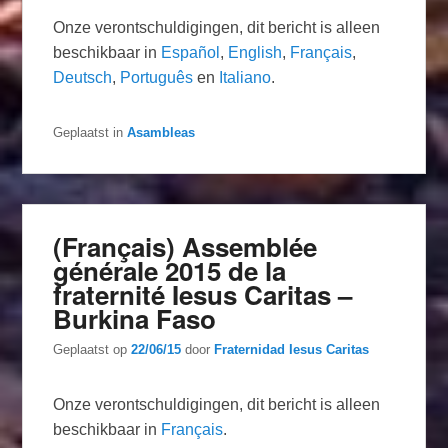
Onze verontschuldigingen, dit bericht is alleen
beschikbaar in
Español
,
English
,
Français
,
Deutsch
,
Português
en
Italiano
.
Geplaatst in
Asambleas
(Français) Assemblée
générale 2015 de la
fraternité Iesus Caritas –
Burkina Faso
Geplaatst op
22/06/15
door
Fraternidad Iesus Caritas
Onze verontschuldigingen, dit bericht is alleen
beschikbaar in
Français
.