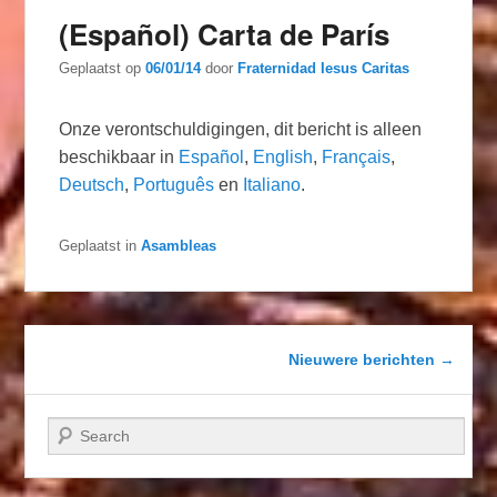
(Español) Carta de París
Geplaatst op
06/01/14
door
Fraternidad Iesus Caritas
Onze verontschuldigingen, dit bericht is alleen
beschikbaar in
Español
,
English
,
Français
,
Deutsch
,
Português
en
Italiano
.
Geplaatst in
Asambleas
Berichtnavigatie
Nieuwere berichten
→
Zoeken