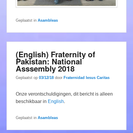
Geplaatst in
Asambleas
(English) Fraternity of
Pakistan: National
Asssembly 2018
Geplaatst op
03/12/18
door
Fraternidad Iesus Caritas
Onze verontschuldigingen, dit bericht is alleen
beschikbaar in
English
.
Geplaatst in
Asambleas