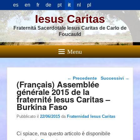
es
en
fr
de
pt
it
nl
pl
Iesus Caritas
Fraternitá Sacerdotale Iesus Caritas de Carlo de
Foucauld
Menu
Navigazione articolo
←
Precedente
Successivi
→
(Français) Assemblée
générale 2015 de la
fraternité Iesus Caritas –
Burkina Faso
Pubblicato il
22/06/2015
da
Fraternidad Iesus Caritas
Ci spiace, ma questo articolo è disponibile