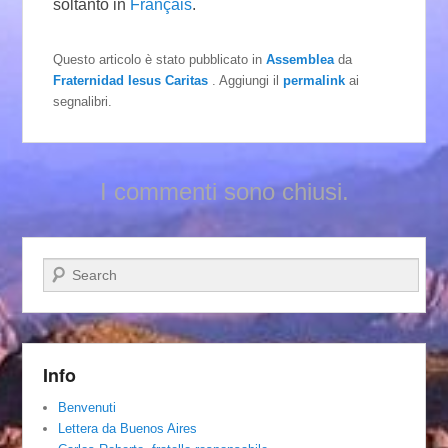
soltanto in
Français
.
Questo articolo è stato pubblicato in
Assemblea
da
Fraternidad Iesus Caritas
. Aggiungi il
permalink
ai
segnalibri.
I commenti sono chiusi.
Cerca
Info
Benvenuti
Lettera da Buenos Aires