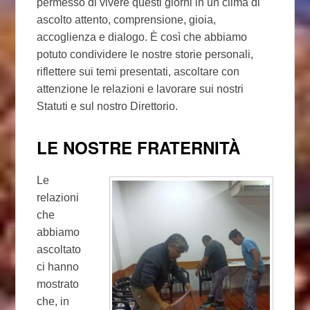
permesso di vivere questi giorni in un clima di
ascolto attento, comprensione, gioia,
accoglienza e dialogo. È così che abbiamo
potuto condividere le nostre storie personali,
riflettere sui temi presentati, ascoltare con
attenzione le relazioni e lavorare sui nostri
Statuti e sul nostro Direttorio.
LE NOSTRE FRATERNITÀ
Le
relazioni
che
abbiamo
ascoltato
ci hanno
mostrato
che, in