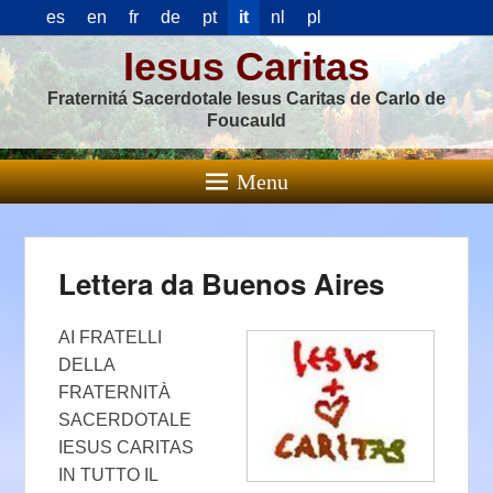
es
en
fr
de
pt
it
nl
pl
Iesus Caritas
Fraternitá Sacerdotale Iesus Caritas de Carlo de
Foucauld
Menu
Lettera da Buenos Aires
AI FRATELLI
DELLA
FRATERNITÀ
SACERDOTALE
IESUS CARITAS
IN TUTTO IL