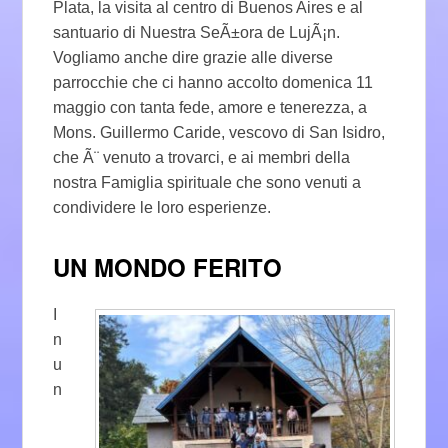
Plata, la visita al centro di Buenos Aires e al
santuario di Nuestra SeÃ±ora de LujÃ¡n.
Vogliamo anche dire grazie alle diverse
parrocchie che ci hanno accolto domenica 11
maggio con tanta fede, amore e tenerezza, a
Mons. Guillermo Caride, vescovo di San Isidro,
che Ã¨ venuto a trovarci, e ai membri della
nostra Famiglia spirituale che sono venuti a
condividere le loro esperienze.
UN MONDO FERITO
I
n
u
n