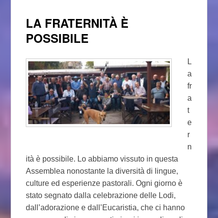
LA FRATERNITÀ È
POSSIBILE
L
a
fr
a
t
e
r
n
ità è possibile. Lo abbiamo vissuto in questa
Assemblea nonostante la diversità di lingue,
culture ed esperienze pastorali. Ogni giorno è
stato segnato dalla celebrazione delle Lodi,
dall’adorazione e dall’Eucaristia, che ci hanno