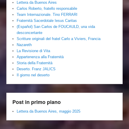
Lettera da Buenos Aires
Carlos Roberto, fratello responsabile
Team Internazionale. Tino FERRARI
Fraternità Sacerdotale Iesus Caritas
(Español) San Carlos de FOUCAULD, una vida
desconcertante
Scritture originali del fratel Carlo a Viviers, Francia
Nazareth
La Revisione di Vita
Appartenenza alla Fraternità
Storia della Fraternità
Deserto. Franz JALICS
Il giorno nel deserto
Post in primo piano
Lettera da Buenos Aires, maggio 2025