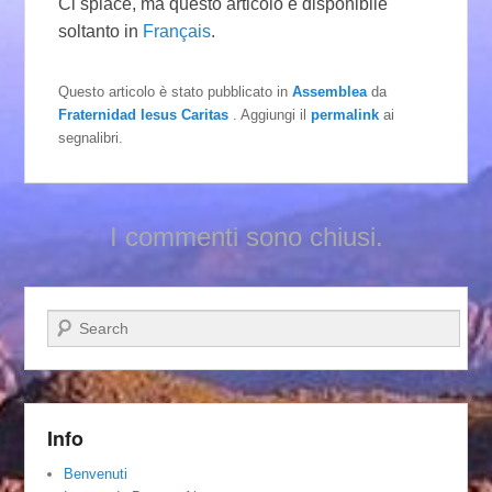
Ci spiace, ma questo articolo è disponibile
soltanto in
Français
.
Questo articolo è stato pubblicato in
Assemblea
da
Fraternidad Iesus Caritas
. Aggiungi il
permalink
ai
segnalibri.
I commenti sono chiusi.
Cerca
Info
Benvenuti