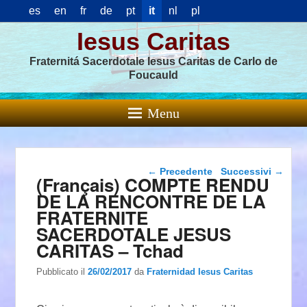
es
en
fr
de
pt
it
nl
pl
Iesus Caritas
Fraternitá Sacerdotale Iesus Caritas de Carlo de
Foucauld
Menu
Navigazione articolo
←
Precedente
Successivi
→
(Français) COMPTE RENDU
DE LA RENCONTRE DE LA
FRATERNITE
SACERDOTALE JESUS
CARITAS – Tchad
Pubblicato il
26/02/2017
da
Fraternidad Iesus Caritas