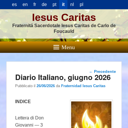
es
en
fr
de
pt
it
nl
pl
Iesus Caritas
Fraternitá Sacerdotale Iesus Caritas de Carlo de
Foucauld
Menu
Navigazione
←
Precedente
Diario Italiano, giugno 2026
articolo
Pubblicato il
26/06/2026
da
Fraternidad Iesus Caritas
INDICE
Lettera di Don
Giovanni — 3