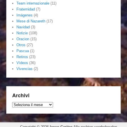
Team internazionale
(11)
Fraternidad
(7)
Imágenes
(4)
Mese di Nazareth
(17)
Navidad
(3)
Notizie
(108)
Oracion
(15)
Otros
(27)
Pascua
(1)
Retiros
(23)
Vídeos
(36)
Vivencias
(2)
Archivi
Archivi
Copyright © 2026
Iesus Caritas
Alle rechten voorbehouden.