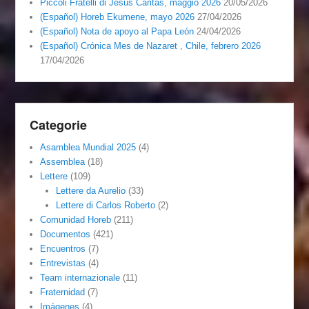
Piccoli Fratelli di Jesus Caritas, maggio 2026
20/05/2026
(Español) Horeb Ekumene, mayo 2026
27/04/2026
(Español) Nota de apoyo al Papa León
24/04/2026
(Español) Crónica Mes de Nazaret , Chile, febrero 2026
17/04/2026
Categorie
Asamblea Mundial 2025
(4)
Assemblea
(18)
Lettere
(109)
Lettere da Aurelio
(33)
Lettere di Carlos Roberto
(2)
Comunidad Horeb
(211)
Documentos
(421)
Encuentros
(7)
Entrevistas
(4)
Team internazionale
(11)
Fraternidad
(7)
Imágenes
(4)