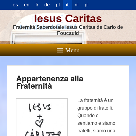
es
en
fr
de
pt
it
nl
pl
Iesus Caritas
Fraternitá Sacerdotale Iesus Caritas de Carlo de
Foucauld
Menu
Appartenenza alla
Fraternità
La fraternità è un
gruppo di fratelli.
Quando ci
sentiamo e siamo
fratelli, siamo una