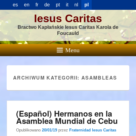
es
en
fr
de
pt
it
nl
pl
Iesus Caritas
Bractwo Kapłańskie Iesus Caritas Karola de
Foucauld
Menu
ARCHIWUM KATEGORII:
ASAMBLEAS
(Español) Hermanos en la
Asamblea Mundial de Cebu
Opublikowano
20/01/19
przez
Fraternidad Iesus Caritas