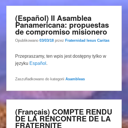
(Español) II Asamblea
Panamericana: propuestas
de compromiso misionero
Opublikowano
03/03/18
przez
Fraternidad Iesus Caritas
Przepraszamy, ten wpis jest dostępny tylko w
języku
Español
.
Zaszufladkowano do kategorii
Asambleas
(Français) COMPTE RENDU
DE LA RENCONTRE DE LA
FRATERNITE