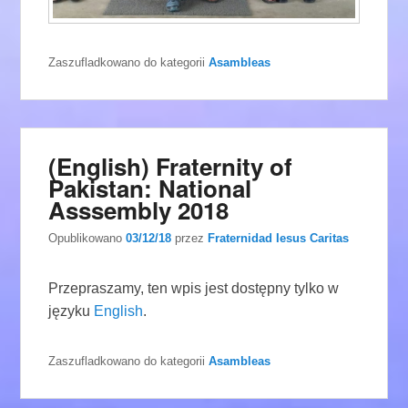
Zaszufladkowano do kategorii
Asambleas
(English) Fraternity of
Pakistan: National
Asssembly 2018
Opublikowano
03/12/18
przez
Fraternidad Iesus Caritas
Przepraszamy, ten wpis jest dostępny tylko w
języku
English
.
Zaszufladkowano do kategorii
Asambleas