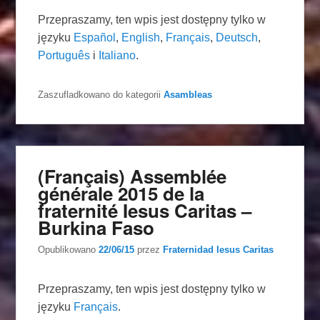
Przepraszamy, ten wpis jest dostępny tylko w
języku
Español
,
English
,
Français
,
Deutsch
,
Português
i
Italiano
.
Zaszufladkowano do kategorii
Asambleas
(Français) Assemblée
générale 2015 de la
fraternité Iesus Caritas –
Burkina Faso
Opublikowano
22/06/15
przez
Fraternidad Iesus Caritas
Przepraszamy, ten wpis jest dostępny tylko w
języku
Français
.