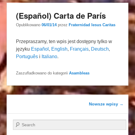
(Español) Carta de París
Opublikowano
06/01/14
przez
Fraternidad Iesus Caritas
Przepraszamy, ten wpis jest dostępny tylko w
języku
Español
,
English
,
Français
,
Deutsch
,
Português
i
Italiano
.
Zaszufladkowano do kategorii
Asambleas
Nawigacja wpisu
Nowsze wpisy
→
Szukaj