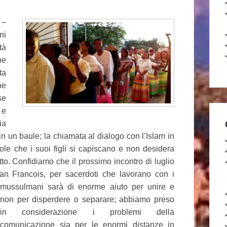
 –
ni
tà
he
ta
ne
se
 e
ia
 un baule; la chiamata al dialogo con l’Islam in
le che i suoi figli si capiscano e non desidera
to. Confidiamo che il prossimo incontro di luglio
an Francois, per sacerdoti che lavorano con i
mussulmani sarà di enorme aiuto per
unire e
non per disperdere o separare; abbiamo preso
in considerazione i problemi della
comunicazione sia per le enormi distanze in