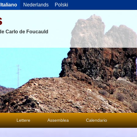
Italiano
Nederlands
Polski
s
 de Carlo de Foucauld
Lettere
Assemblea
Calendario