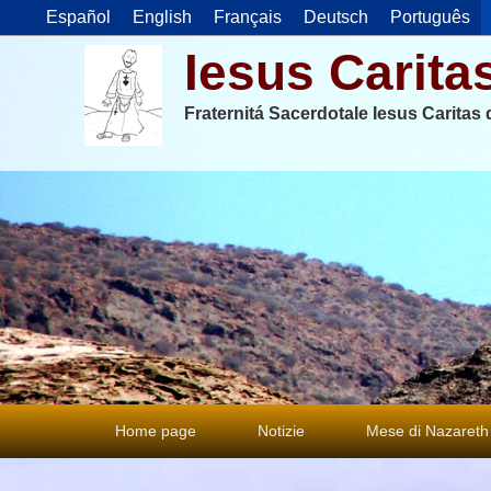
Español
English
Français
Deutsch
Português
Iesus Carita
Fraternitá Sacerdotale Iesus Caritas
Menu
Home page
Notizie
Mese di Nazareth
principale