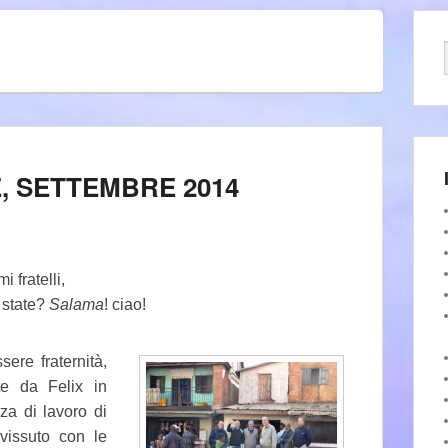
, SETTEMBRE 2014
i fratelli,
state?
Salama
! ciao!
ere fraternità,
te da Felix in
za di lavoro di
vissuto con le