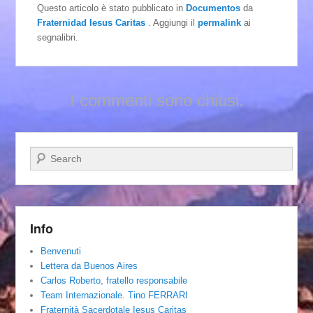
Questo articolo è stato pubblicato in
Documentos
da
Fraternidad Iesus Caritas
. Aggiungi il
permalink
ai
segnalibri.
I commenti sono chiusi.
Cerca
Info
Benvenuti
Lettera da Buenos Aires
Carlos Roberto, fratello responsabile
Team Internazionale. Tino FERRARI
Fraternità Sacerdotale Iesus Caritas