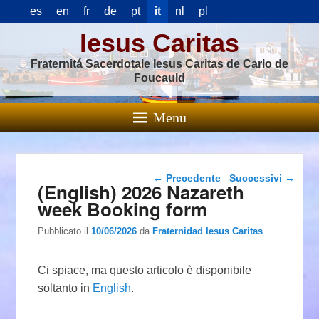
es
en
fr
de
pt
it
nl
pl
Iesus Caritas
Fraternitá Sacerdotale Iesus Caritas de Carlo de
Foucauld
Menu
Navigazione articolo
←
Precedente
Successivi
→
(English) 2026 Nazareth
week Booking form
Pubblicato il
10/06/2026
da
Fraternidad Iesus Caritas
Ci spiace, ma questo articolo è disponibile
soltanto in
English
.