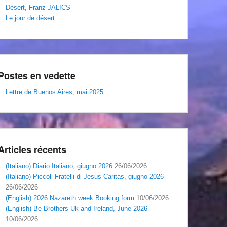
Désert, Franz JALICS
Le jour de désert
Postes en vedette
Lettre de Buenos Aires, mai 2025
Articles récents
(Italiano) Diario Italiano, giugno 2026
26/06/2026
(Italiano) Piccoli Fratelli di Jesus Caritas, giugno 2026
26/06/2026
(English) 2026 Nazareth week Booking form
10/06/2026
(English) Be Brothers Uk and Ireland, June 2026
10/06/2026