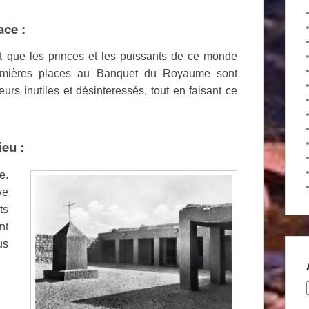
ace :
it que les princes et les puissants de ce monde
premières places au Banquet du Royaume sont
urs inutiles et désinteressés, tout en faisant ce
ieu :
e.
ve
ts
nt
us