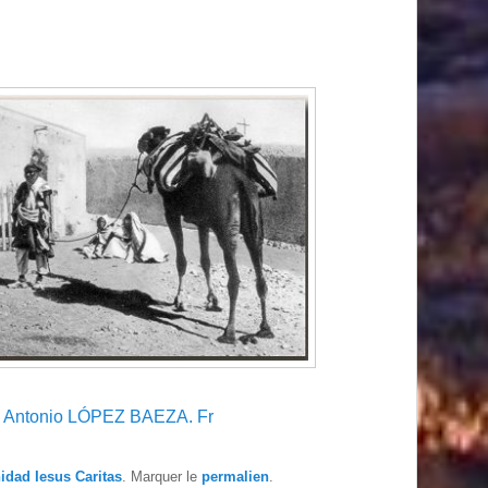
. Antonio LÓPEZ BAEZA. Fr
nidad Iesus Caritas
. Marquer le
permalien
.