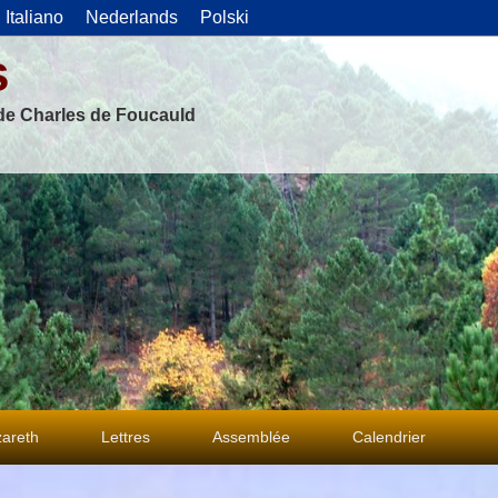
Italiano
Nederlands
Polski
s
 de Charles de Foucauld
areth
Lettres
Assemblée
Calendrier