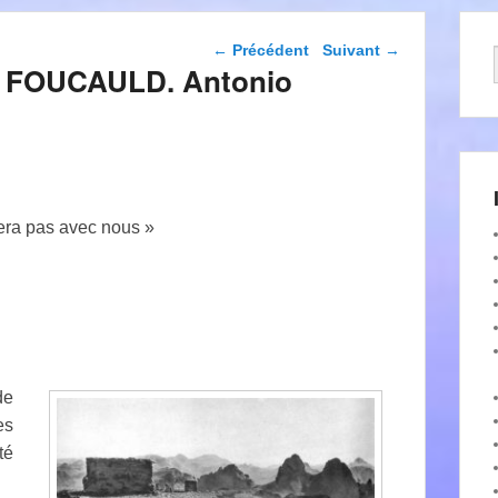
Navigation dans les
←
Précédent
Suivant
→
articles
de FOUCAULD. Antonio
sera pas avec nous »
de
es
té