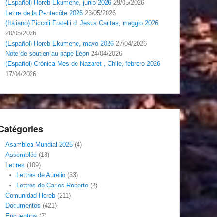
(Español) Horeb Ekumene, junio 2026
29/05/2026
Lettre de la Pentecôte 2026
23/05/2026
(Italiano) Piccoli Fratelli di Jesus Caritas, maggio 2026
20/05/2026
(Español) Horeb Ekumene, mayo 2026
27/04/2026
Note de soutien au pape Léon
24/04/2026
(Español) Crónica Mes de Nazaret , Chile, febrero 2026
17/04/2026
Catégories
Asamblea Mundial 2025
(4)
Assemblée
(18)
Lettres
(109)
Lettres de Aurelio
(33)
Lettres de Carlos Roberto
(2)
Comunidad Horeb
(211)
Documentos
(421)
Encuentros
(7)