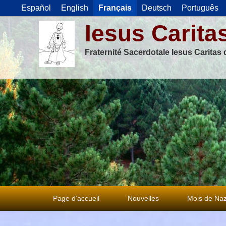
Español
English
Français
Deutsch
Português
Iesus Carita
Fraternité Sacerdotale Iesus Caritas
Premier
Page d’accueil
Nouvelles
Mois de Naz
menu