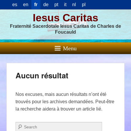
es
en
fr
de
pt
it
nl
pl
Iesus Caritas
Fraternité Sacerdotale Iesus Caritas de Charles de
Foucauld
Menu
Aucun résultat
Nos excuses, mais aucun résultats n’ont été
trouvés pour les archives demandées. Peut-être
la recherche aidera à trouver un article lié.
Recherche