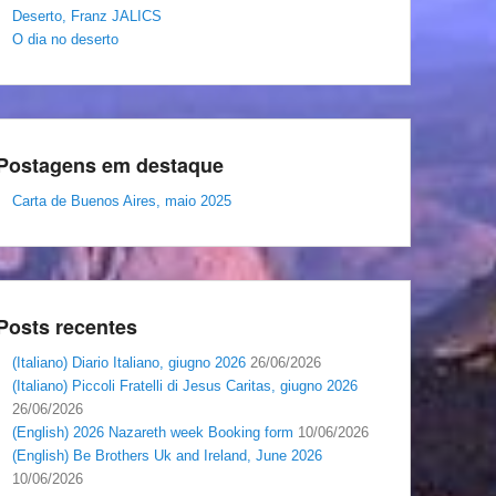
Deserto, Franz JALICS
O dia no deserto
Postagens em destaque
Carta de Buenos Aires, maio 2025
Posts recentes
(Italiano) Diario Italiano, giugno 2026
26/06/2026
(Italiano) Piccoli Fratelli di Jesus Caritas, giugno 2026
26/06/2026
(English) 2026 Nazareth week Booking form
10/06/2026
(English) Be Brothers Uk and Ireland, June 2026
10/06/2026