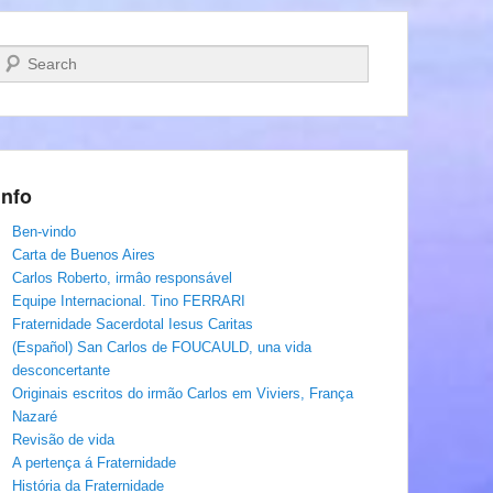
Pesquisar…
Info
Ben-vindo
Carta de Buenos Aires
Carlos Roberto, irmâo responsável
Equipe Internacional. Tino FERRARI
Fraternidade Sacerdotal Iesus Caritas
(Español) San Carlos de FOUCAULD, una vida
desconcertante
Originais escritos do irmão Carlos em Viviers, França
Nazaré
Revisão de vida
A pertença á Fraternidade
História da Fraternidade