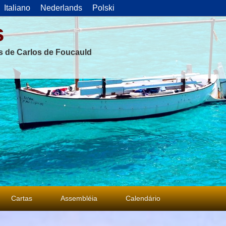
Italiano
Nederlands
Polski
s
as de Carlos de Foucauld
Cartas
Assembléia
Calendário