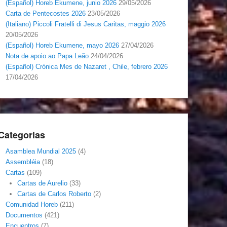
(Español) Horeb Ekumene, junio 2026
29/05/2026
Carta de Pentecostes 2026
23/05/2026
(Italiano) Piccoli Fratelli di Jesus Caritas, maggio 2026
20/05/2026
(Español) Horeb Ekumene, mayo 2026
27/04/2026
Nota de apoio ao Papa Leão
24/04/2026
(Español) Crónica Mes de Nazaret , Chile, febrero 2026
17/04/2026
Categorias
Asamblea Mundial 2025
(4)
Assembléia
(18)
Cartas
(109)
Cartas de Aurelio
(33)
Cartas de Carlos Roberto
(2)
Comunidad Horeb
(211)
Documentos
(421)
Encuentros
(7)