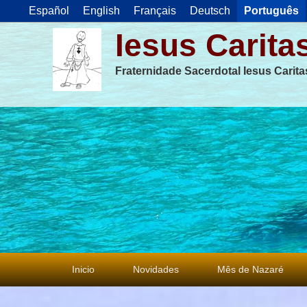
Español
English
Français
Deutsch
Português
Iesus Carita
Fraternidade Sacerdotal Iesus Carit
Menu
Inicio
Novidades
Mês de Nazaré
principal