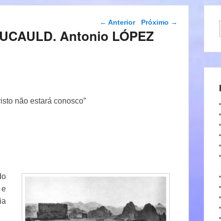
Navegação das
←
Anterior
Próximo
→
postagens
FOUCAULD. Antonio LÓPEZ
risto não estará conosco”
do
 e
ia