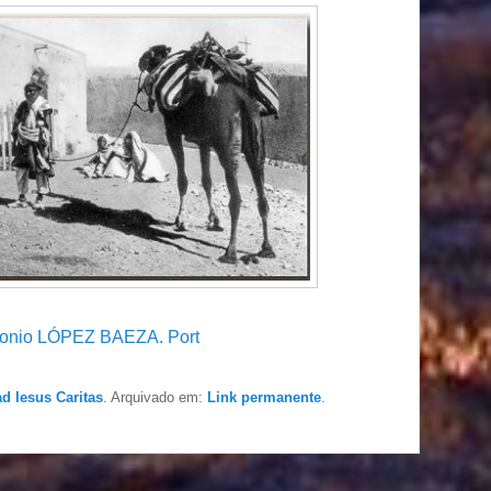
tonio LÓPEZ BAEZA. Port
ad Iesus Caritas
. Arquivado em:
Link permanente
.