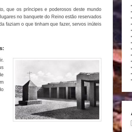
to, que os príncipes e poderosos deste mundo
 lugares no banquete do Reino estão reservados
a faziam o que tinham que fazer, servos inúteis
s:
r.
us
de
em
do