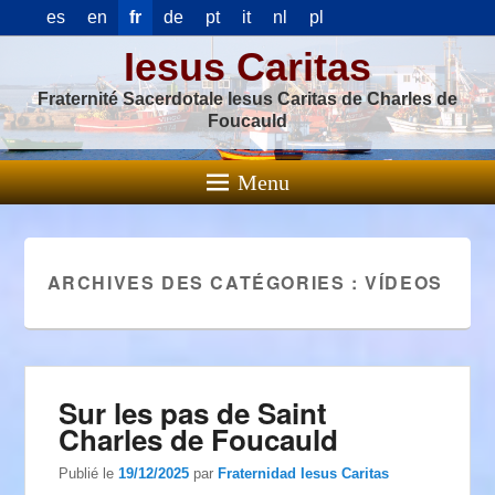
es
en
fr
de
pt
it
nl
pl
Iesus Caritas
Fraternité Sacerdotale Iesus Caritas de Charles de
Foucauld
Menu
ARCHIVES DES CATÉGORIES :
VÍDEOS
Sur les pas de Saint
Charles de Foucauld
Publié le
19/12/2025
par
Fraternidad Iesus Caritas