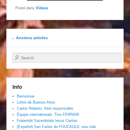
Posté dans
Vídeos
Navigation dans les articles
←
Anciens articles
Recherche
Info
Bienvenue
Lettre de Buenos Aires
Carlos Roberto, frère responsable
Équipe internationale. Tino FERRARI
Fraternité Sacerdotale Iesus Caritas
(Español) San Carlos de FOUCAULD, una vida