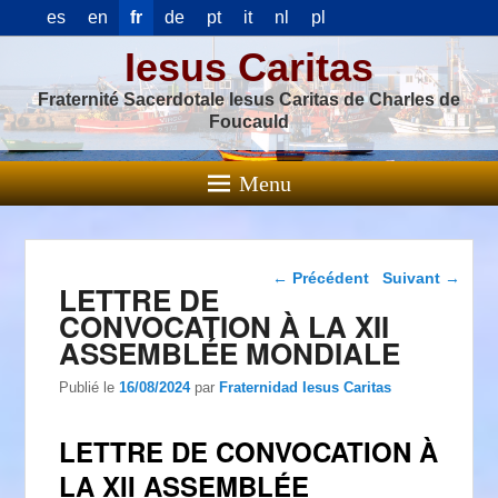
es
en
fr
de
pt
it
nl
pl
Iesus Caritas
Fraternité Sacerdotale Iesus Caritas de Charles de
Foucauld
Menu
Navigation dans les
←
Précédent
Suivant
→
LETTRE DE
articles
CONVOCATION À LA XII
ASSEMBLÉE MONDIALE
Publié le
16/08/2024
par
Fraternidad Iesus Caritas
LETTRE DE CONVOCATION À
LA XII ASSEMBLÉE