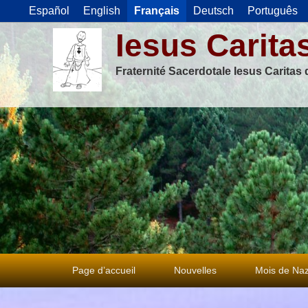
Español
English
Français
Deutsch
Português
Iesus Carita
Fraternité Sacerdotale Iesus Caritas
Premier
Page d’accueil
Nouvelles
Mois de Naz
menu