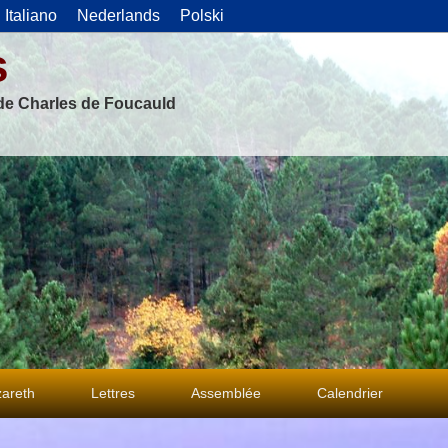
Italiano
Nederlands
Polski
s
 de Charles de Foucauld
areth
Lettres
Assemblée
Calendrier