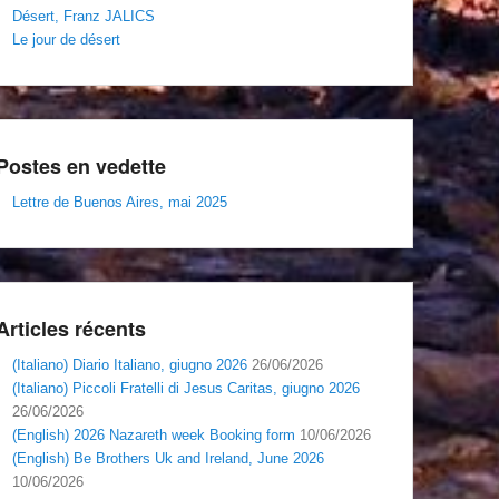
Désert, Franz JALICS
Le jour de désert
Postes en vedette
Lettre de Buenos Aires, mai 2025
Articles récents
(Italiano) Diario Italiano, giugno 2026
26/06/2026
(Italiano) Piccoli Fratelli di Jesus Caritas, giugno 2026
26/06/2026
(English) 2026 Nazareth week Booking form
10/06/2026
(English) Be Brothers Uk and Ireland, June 2026
10/06/2026