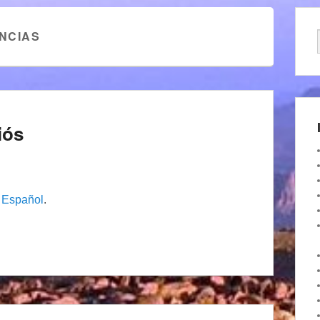
NCIAS
iós
n
Español
.