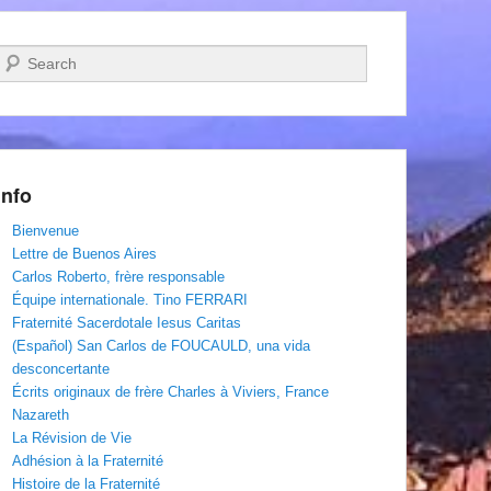
Recherche
Info
Bienvenue
Lettre de Buenos Aires
Carlos Roberto, frère responsable
Équipe internationale. Tino FERRARI
Fraternité Sacerdotale Iesus Caritas
(Español) San Carlos de FOUCAULD, una vida
desconcertante
Écrits originaux de frère Charles à Viviers, France
Nazareth
La Révision de Vie
Adhésion à la Fraternité
Histoire de la Fraternité