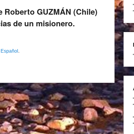
e Roberto GUZMÁN (Chile)
as de un misionero.
n
Español
.