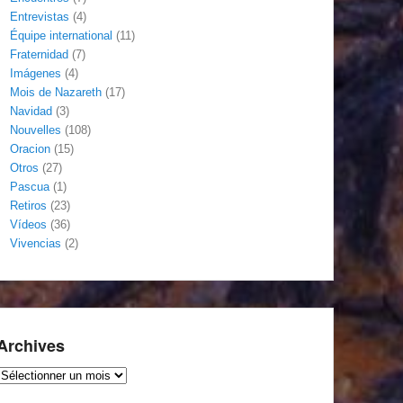
Entrevistas
(4)
Équipe international
(11)
Fraternidad
(7)
Imágenes
(4)
Mois de Nazareth
(17)
Navidad
(3)
Nouvelles
(108)
Oracion
(15)
Otros
(27)
Pascua
(1)
Retiros
(23)
Vídeos
(36)
Vivencias
(2)
Archives
Archives