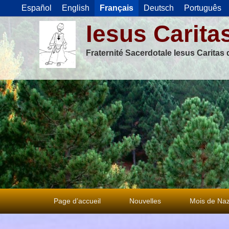
Español
English
Français
Deutsch
Português
Iesus Carita
Fraternité Sacerdotale Iesus Caritas
Premier
Page d’accueil
Nouvelles
Mois de Naz
menu