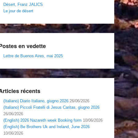
Désert, Franz JALICS
Le jour de désert
Postes en vedette
Lettre de Buenos Aires, mai 2025
Articles récents
(Italiano) Diario Italiano, giugno 2026
26/06/2026
(Italiano) Piccoli Fratelli di Jesus Caritas, giugno 2026
26/06/2026
(English) 2026 Nazareth week Booking form
10/06/2026
(English) Be Brothers Uk and Ireland, June 2026
10/06/2026