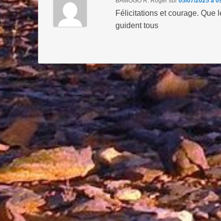
BAMOGO R. Roger
sur
05/07/2025 à 0
Félicitations et courage. Que 
guident tous