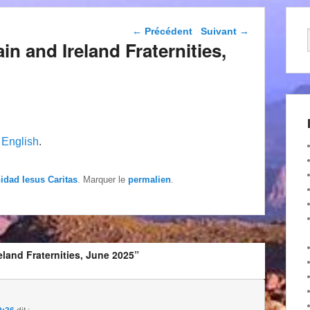
Navigation dans les
←
Précédent
Suivant
→
articles
in and Ireland Fraternities,
n
English
.
nidad Iesus Caritas
. Marquer le
permalien
.
eland Fraternities, June 2025”