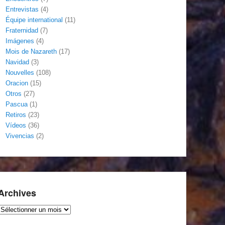
Entrevistas
(4)
Équipe international
(11)
Fraternidad
(7)
Imágenes
(4)
Mois de Nazareth
(17)
Navidad
(3)
Nouvelles
(108)
Oracion
(15)
Otros
(27)
Pascua
(1)
Retiros
(23)
Vídeos
(36)
Vivencias
(2)
Archives
Archives