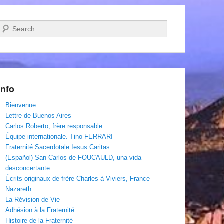
Recherche
Info
Bienvenue
Lettre de Buenos Aires
Carlos Roberto, frère responsable
Équipe internationale. Tino FERRARI
Fraternité Sacerdotale Iesus Caritas
(Español) San Carlos de FOUCAULD, una vida
desconcertante
Écrits originaux de frère Charles à Viviers, France
Nazareth
La Révision de Vie
Adhésion à la Fraternité
Histoire de la Fraternité