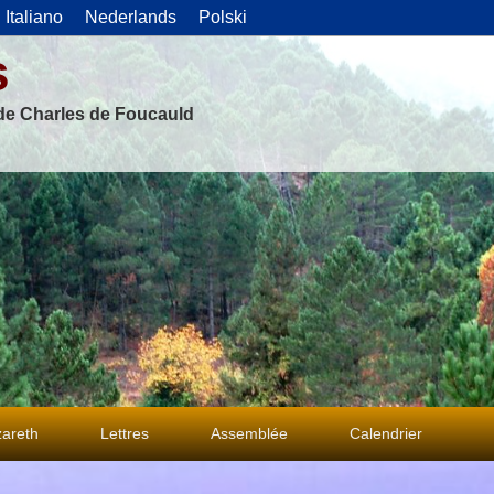
Italiano
Nederlands
Polski
s
 de Charles de Foucauld
areth
Lettres
Assemblée
Calendrier