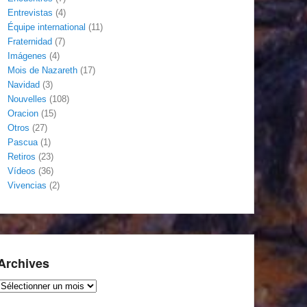
Entrevistas
(4)
Équipe international
(11)
Fraternidad
(7)
Imágenes
(4)
Mois de Nazareth
(17)
Navidad
(3)
Nouvelles
(108)
Oracion
(15)
Otros
(27)
Pascua
(1)
Retiros
(23)
Vídeos
(36)
Vivencias
(2)
Archives
Archives