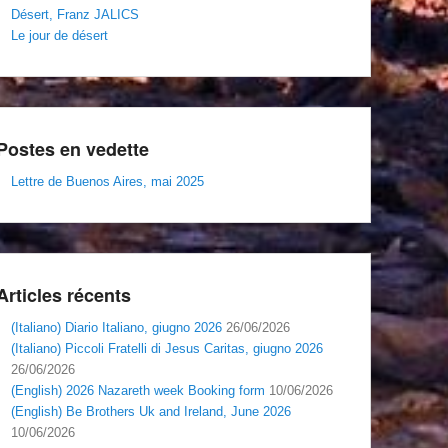
Désert, Franz JALICS
Le jour de désert
Postes en vedette
Lettre de Buenos Aires, mai 2025
Articles récents
(Italiano) Diario Italiano, giugno 2026
26/06/2026
(Italiano) Piccoli Fratelli di Jesus Caritas, giugno 2026
26/06/2026
(English) 2026 Nazareth week Booking form
10/06/2026
(English) Be Brothers Uk and Ireland, June 2026
10/06/2026