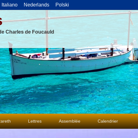
Italiano
Nederlands
Polski
s
 de Charles de Foucauld
areth
Lettres
Assemblée
Calendrier