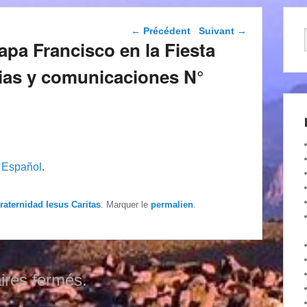
Navigation dans les
←
Précédent
Suivant
→
articles
apa Francisco en la Fiesta
cias y comunicaciones N°
n
Español
.
raternidad Iesus Caritas
. Marquer le
permalien
.
res fermés.