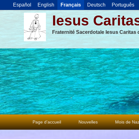
Español
English
Français
Deutsch
Português
Iesus Carita
Fraternité Sacerdotale Iesus Caritas
Premier
Page d’accueil
Nouvelles
Mois de Naz
menu