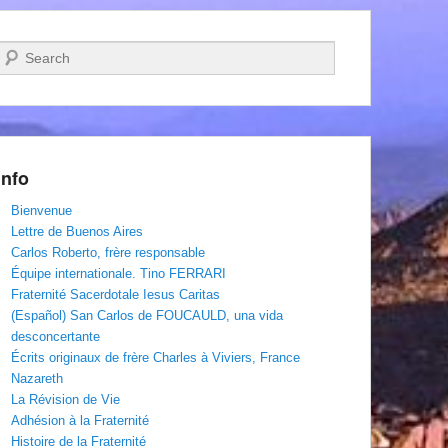
Recherche
Info
Bienvenue
Lettre de Buenos Aires
Carlos Roberto, frère responsable
Équipe internationale. Tino FERRARI
Fraternité Sacerdotale Iesus Caritas
(Español) San Carlos de FOUCAULD, una vida
desconcertante
Écrits originaux de frère Charles à Viviers, France
Nazareth
La Révision de Vie
Adhésion à la Fraternité
Histoire de la Fraternité