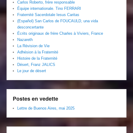
Carlos Roberto, frère responsable
Équipe internationale. Tino FERRARI
Fraternité Sacerdotale Iesus Caritas
(Español) San Carlos de FOUCAULD, una vida
desconcertante
Écrits originaux de frère Charles à Viviers, France
Nazareth
La Révision de Vie
Adhésion à la Fraternité
Histoire de la Fraternité
Désert, Franz JALICS
Le jour de désert
Postes en vedette
Lettre de Buenos Aires, mai 2025