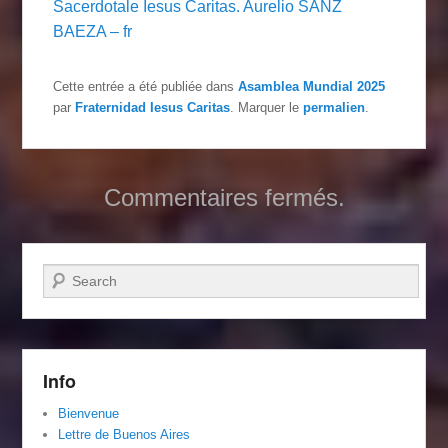
Sacerdotale Iesus Caritas. Aurelio SANZ
BAEZA – fr
Cette entrée a été publiée dans
Asamblea Mundial 2025
par
Fraternidad Iesus Caritas
. Marquer le
permalien
.
Commentaires fermés.
Recherche
Info
Bienvenue
Lettre de Buenos Aires