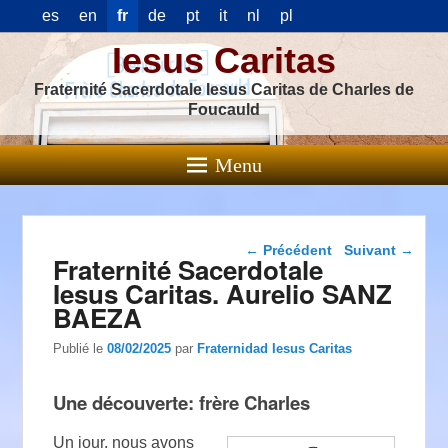
es
en
fr
de
pt
it
nl
pl
Iesus Caritas
Fraternité Sacerdotale Iesus Caritas de Charles de
Foucauld
Menu
Navigation dans les
←
Précédent
Suivant
→
Fraternité Sacerdotale
articles
Iesus Caritas. Aurelio SANZ
BAEZA
Publié le
08/02/2025
par
Fraternidad Iesus Caritas
Une découverte: frère Charles
Un jour, nous avons