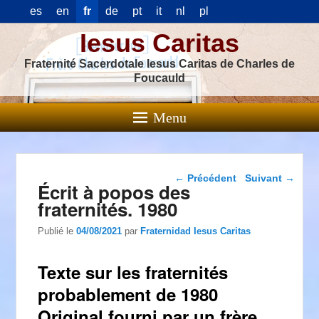
es
en
fr
de
pt
it
nl
pl
Iesus Caritas
Fraternité Sacerdotale Iesus Caritas de Charles de
Foucauld
Menu
Navigation dans les
←
Précédent
Suivant
→
Écrit à popos des
articles
fraternités. 1980
Publié le
04/08/2021
par
Fraternidad Iesus Caritas
Texte sur les fraternités
probablement de 1980
Original fourni par un frère