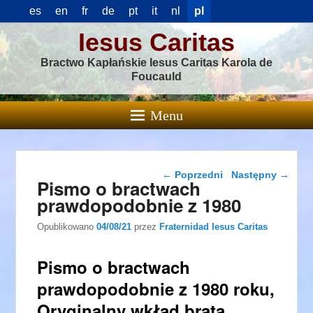
es
en
fr
de
pt
it
nl
pl
Iesus Caritas
Bractwo Kapłańskie Iesus Caritas Karola de
Foucauld
Menu
Nawigacja wpisu
←
Poprzedni
Następny
→
Pismo o bractwach
prawdopodobnie z 1980
Opublikowano
04/08/21
przez
Fraternidad Iesus Caritas
Pismo o bractwach
prawdopodobnie z 1980 roku,
Oryginalny wkład brata