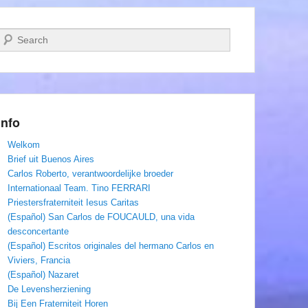
Zoeken
Info
Welkom
Brief uit Buenos Aires
Carlos Roberto, verantwoordelijke broeder
Internationaal Team. Tino FERRARI
Priestersfraterniteit Iesus Caritas
(Español) San Carlos de FOUCAULD, una vida
desconcertante
(Español) Escritos originales del hermano Carlos en
Viviers, Francia
(Español) Nazaret
De Levensherziening
Bij Een Fraterniteit Horen