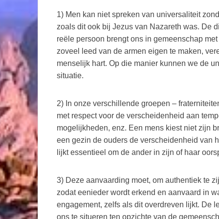
1) Men kan niet spreken van universaliteit zond
zoals dit ook bij Jezus van Nazareth was. De 
reële persoon brengt ons in gemeenschap met e
zoveel leed van de armen eigen te maken, veren
menselijk hart. Op die manier kunnen we de u
situatie.
2) In onze verschillende groepen – fraterniteite
met respect voor de verscheidenheid aan tempe
mogelijkheden, enz. Een mens kiest niet zijn b
een gezin de ouders de verscheidenheid van h
lijkt essentieel om de ander in zijn of haar oo
3) Deze aanvaarding moet, om authentiek te zi
zodat eenieder wordt erkend en aanvaard in wat
engagement, zelfs als dit overdreven lijkt. De 
ons te situeren ten opzichte van de gemeensch