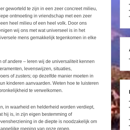
er geworteld te zijn in een zeer concreet milieu,
diepe ontmoeting in vriendschap met een zeer
en heel milieu of een heel volk. Door ons
igen wij ons met wat universeel is in het
niversele mens gemakkelijk tegenkomen in elke
n of andere – leren wij de universaliteit kennen
ramenten, levenswijzen, situaties,
roers of zusters; op dezelfde manier moeten in
un kinderen aanvaarden. Weten hoe te luisteren
rspronkelijkheid te verwelkomen.
jn, in waarheid en helderheid worden verdiept,
 hij is, in zijn eigen bestemming of
levensherziening in de diepte is noodzakelijk om
appelijke roeping van onze groep.