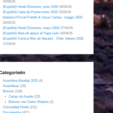
10/06/26
(Español) Horeb Ekumene, junio 2026
29/05/26
(Español) Carta de Pentecostés 2026
23/05/26
(Italiano) Piccoli Fratelli di Jesus Caritas, maggio 2026
20/05/26
(Español) Horeb Ekumene, mayo 2026
27/04/26
(Español) Nota de apoyo al Papa León
24/04/26
(Español) Crónica Mes de Nazaret , Chile, febrero 2026
17/04/26
Categorieën
Asamblea Mundial 2025
(4)
Asambleas
(18)
Brieven
(109)
Cartas de Aurelio
(33)
Brieven van Carlos Roberto
(2)
Comunidad Horeb
(211)
Documentos
(421)