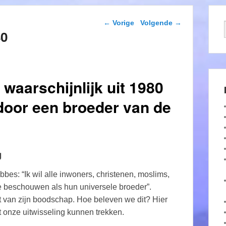
Berichtnavigatie
←
Vorige
Volgende
→
80
, waarschijnlijk uit 1980
door een broeder van de
g
bes: “Ik wil alle inwoners, christenen, moslims,
e beschouwen als hun universele broeder”.
 van zijn boodschap. Hoe beleven we dit? Hier
t onze uitwisseling kunnen trekken.