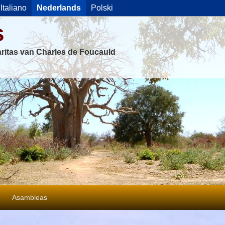
Italiano
Nederlands
Polski
s
ritas van Charles de Foucauld
Asambleas