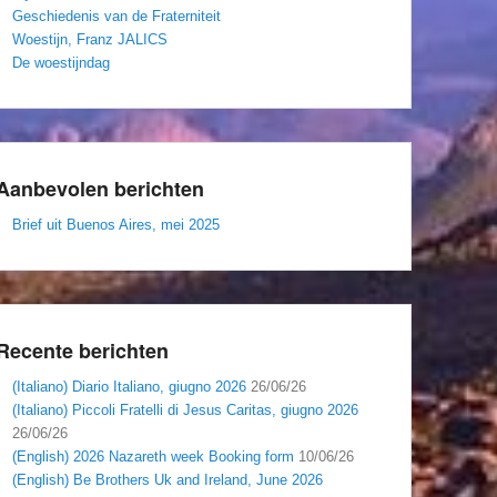
Geschiedenis van de Fraterniteit
Woestijn, Franz JALICS
De woestijndag
Aanbevolen berichten
Brief uit Buenos Aires, mei 2025
Recente berichten
(Italiano) Diario Italiano, giugno 2026
26/06/26
(Italiano) Piccoli Fratelli di Jesus Caritas, giugno 2026
26/06/26
(English) 2026 Nazareth week Booking form
10/06/26
(English) Be Brothers Uk and Ireland, June 2026