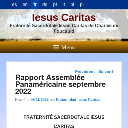
es
en
fr
de
pt
it
nl
pl
Iesus Caritas
Fraternité Sacerdotale Iesus Caritas de Charles de
Foucauld
Menu
Navigation dans les
←
Précédent
Suivant
→
Rapport Assemblée
articles
Panaméricaine septembre
2022
Publié le
09/11/2022
par
Fraternidad Iesus Caritas
FRATERNITÉ SACERDOTALE IESUS
CARITAS