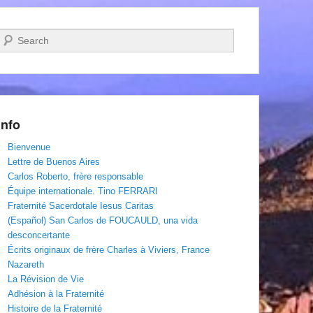
Recherche
Info
Bienvenue
Lettre de Buenos Aires
Carlos Roberto, frère responsable
Équipe internationale. Tino FERRARI
Fraternité Sacerdotale Iesus Caritas
(Español) San Carlos de FOUCAULD, una vida
desconcertante
Écrits originaux de frère Charles à Viviers, France
Nazareth
La Révision de Vie
Adhésion à la Fraternité
Histoire de la Fraternité