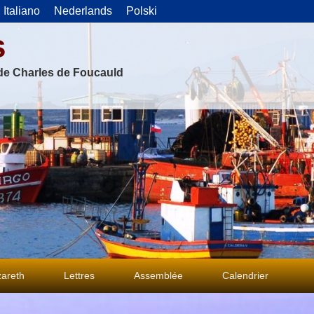
Italiano
Nederlands
Polski
s
 de Charles de Foucauld
areth
Lettres
Assemblée
Calendrier