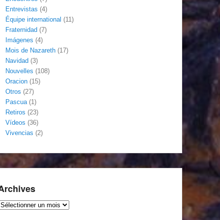
Entrevistas
(4)
Équipe international
(11)
Fraternidad
(7)
Imágenes
(4)
Mois de Nazareth
(17)
Navidad
(3)
Nouvelles
(108)
Oracion
(15)
Otros
(27)
Pascua
(1)
Retiros
(23)
Vídeos
(36)
Vivencias
(2)
Archives
Archives