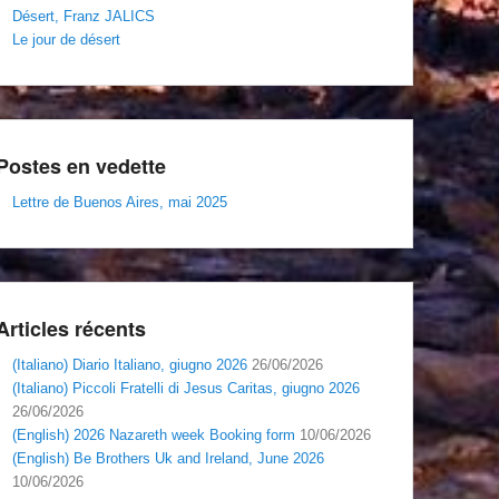
Désert, Franz JALICS
Le jour de désert
Postes en vedette
Lettre de Buenos Aires, mai 2025
Articles récents
(Italiano) Diario Italiano, giugno 2026
26/06/2026
(Italiano) Piccoli Fratelli di Jesus Caritas, giugno 2026
26/06/2026
(English) 2026 Nazareth week Booking form
10/06/2026
(English) Be Brothers Uk and Ireland, June 2026
10/06/2026