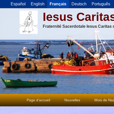
Español
English
Français
Deutsch
Português
Iesus Carita
Fraternité Sacerdotale Iesus Caritas
Premier
Page d’accueil
Nouvelles
Mois de Naz
menu