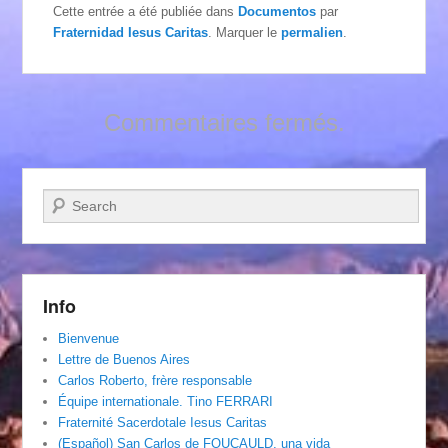
Cette entrée a été publiée dans
Documentos
par
Fraternidad Iesus Caritas
. Marquer le
permalien
.
Commentaires fermés.
Recherche
Info
Bienvenue
Lettre de Buenos Aires
Carlos Roberto, frère responsable
Équipe internationale. Tino FERRARI
Fraternité Sacerdotale Iesus Caritas
(Español) San Carlos de FOUCAULD, una vida