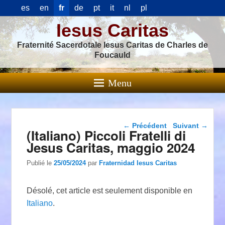
es
en
fr
de
pt
it
nl
pl
Iesus Caritas
Fraternité Sacerdotale Iesus Caritas de Charles de
Foucauld
Menu
Navigation dans les
←
Précédent
Suivant
→
(Italiano) Piccoli Fratelli di
articles
Jesus Caritas, maggio 2024
Publié le
25/05/2024
par
Fraternidad Iesus Caritas
Désolé, cet article est seulement disponible en
Italiano
.