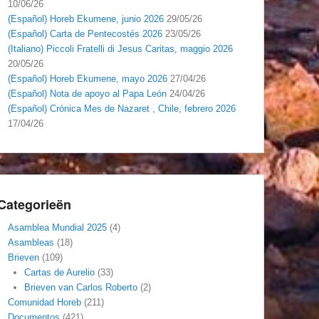
10/06/26
(Español) Horeb Ekumene, junio 2026
29/05/26
(Español) Carta de Pentecostés 2026
23/05/26
(Italiano) Piccoli Fratelli di Jesus Caritas, maggio 2026
20/05/26
(Español) Horeb Ekumene, mayo 2026
27/04/26
(Español) Nota de apoyo al Papa León
24/04/26
(Español) Crónica Mes de Nazaret , Chile, febrero 2026
17/04/26
Categorieën
Asamblea Mundial 2025
(4)
Asambleas
(18)
Brieven
(109)
Cartas de Aurelio
(33)
Brieven van Carlos Roberto
(2)
Comunidad Horeb
(211)
Documentos
(421)