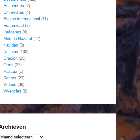
Encuentros
(7)
Entrevistas
(4)
Equipo internacional
(11)
Fraternidad
(7)
Imágenes
(4)
Mes de Nazaret
(17)
Navidad
(3)
Noticias
(108)
Oracion
(15)
Otros
(27)
Pascua
(1)
Retiros
(23)
Vídeos
(36)
Vivencias
(2)
Archieven
Archieven