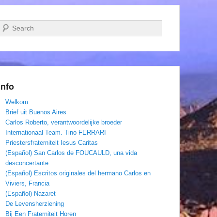
Zoeken
Info
Welkom
Brief uit Buenos Aires
Carlos Roberto, verantwoordelijke broeder
Internationaal Team. Tino FERRARI
Priestersfraterniteit Iesus Caritas
(Español) San Carlos de FOUCAULD, una vida
desconcertante
(Español) Escritos originales del hermano Carlos en
Viviers, Francia
(Español) Nazaret
De Levensherziening
Bij Een Fraterniteit Horen