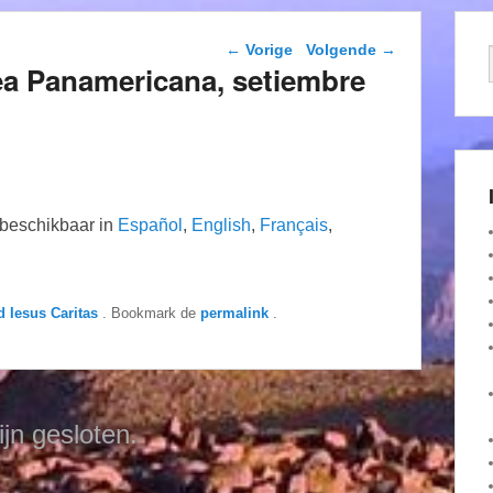
Berichtnavigatie
←
Vorige
Volgende
→
a Panamericana, setiembre
n beschikbaar in
Español
,
English
,
Français
,
d Iesus Caritas
. Bookmark de
permalink
.
ijn gesloten.