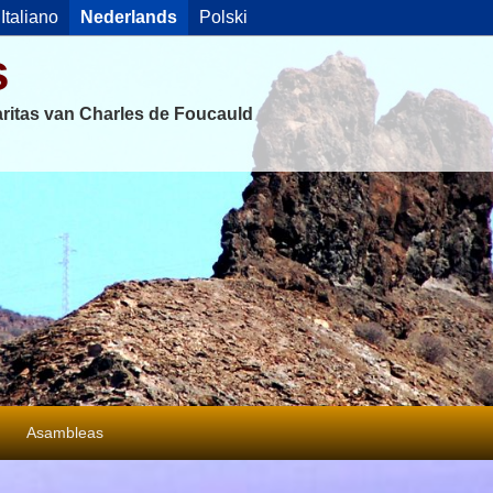
Italiano
Nederlands
Polski
s
ritas van Charles de Foucauld
Asambleas