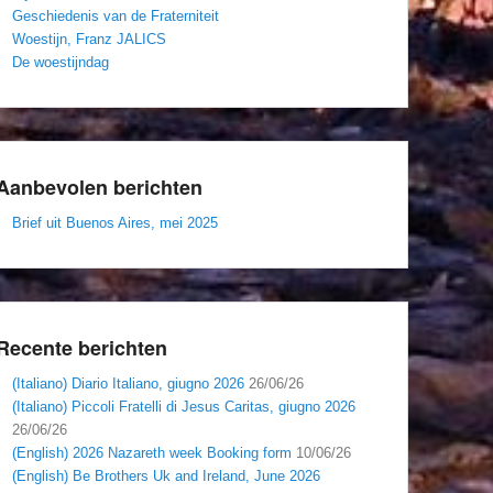
Geschiedenis van de Fraterniteit
Woestijn, Franz JALICS
De woestijndag
Aanbevolen berichten
Brief uit Buenos Aires, mei 2025
Recente berichten
(Italiano) Diario Italiano, giugno 2026
26/06/26
(Italiano) Piccoli Fratelli di Jesus Caritas, giugno 2026
26/06/26
(English) 2026 Nazareth week Booking form
10/06/26
(English) Be Brothers Uk and Ireland, June 2026