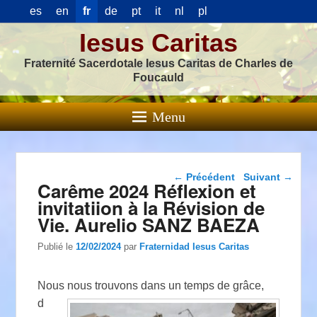
es
en
fr
de
pt
it
nl
pl
Iesus Caritas
Fraternité Sacerdotale Iesus Caritas de Charles de
Foucauld
Menu
Navigation dans les
←
Précédent
Suivant
→
Carême 2024 Réflexion et
articles
invitatiion à la Révision de
Vie. Aurelio SANZ BAEZA
Publié le
12/02/2024
par
Fraternidad Iesus Caritas
N
ous nous trouvons dans un temps de grâce,
d