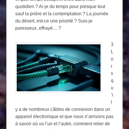
quotidien ? Ai-je du temps pour presque tout
sauf la prière et la contemplation ? La journée
du désert, est-ce une priorité ? Suis-je
paresseux, effrayé… ?
3
L
o
r
s
q
u
’i
l
y a de nombreux câbles de connexion dans un
appareil électronique et que nous n’arrivons pas
à savoir où va l’un et l’autre, comment relier de