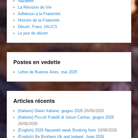
Nazareth
La Révision de Vie
Adhésion à la Fraternité
Histoire de la Fraternité
Désert, Franz JALICS
Le jour de désert
Postes en vedette
Lettre de Buenos Aires, mai 2025
Articles récents
(Italiano) Diario Italiano, giugno 2026
26/06/2026
(Italiano) Piccoli Fratelli di Jesus Caritas, giugno 2026
26/06/2026
(English) 2026 Nazareth week Booking form
10/06/2026
(English) Be Brothers Uk and Ireland, June 2026