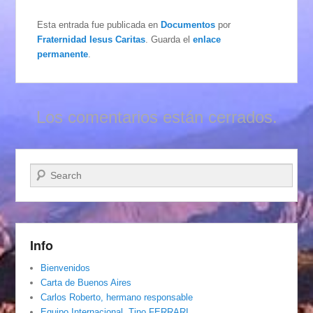
Esta entrada fue publicada en
Documentos
por
Fraternidad Iesus Caritas
. Guarda el
enlace
permanente
.
Los comentarios están cerrados.
Buscar
Info
Bienvenidos
Carta de Buenos Aires
Carlos Roberto, hermano responsable
Equipo Internacional. Tino FERRARI