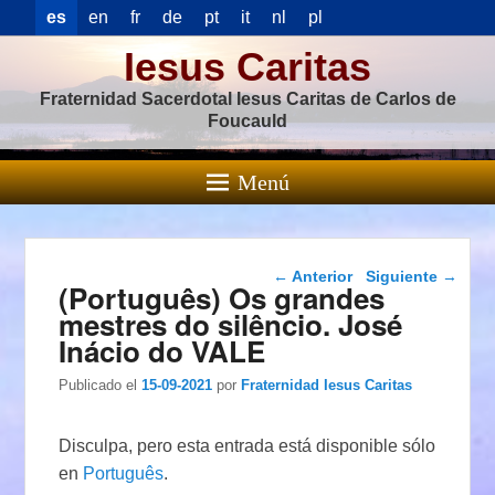
es
en
fr
de
pt
it
nl
pl
Iesus Caritas
Fraternidad Sacerdotal Iesus Caritas de Carlos de
Foucauld
Menú
Navegación de
←
Anterior
Siguiente
→
(Português) Os grandes
entradas
mestres do silêncio. José
Inácio do VALE
Publicado el
15-09-2021
por
Fraternidad Iesus Caritas
Disculpa, pero esta entrada está disponible sólo
en
Português
.