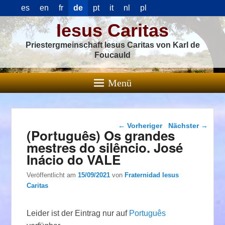
es
en
fr
de
pt
it
nl
pl
Iesus Caritas
Priestergmeinschaft Iesus Caritas von Karl de
Foucauld
Menü
Beitragsnavigation
←
Vorheriger
Nächster
→
(Português) Os grandes
mestres do silêncio. José
Inácio do VALE
Veröffentlicht am
15/09/2021
von
Fraternidad Iesus
Caritas
Leider ist der Eintrag nur auf
Português