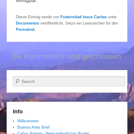
verfügbar.
Dieser Eintrag wurde von
Fraternidad Iesus Caritas
unter
Documentos
veröffentlicht. Setze ein Lesezeichen für den
Permalink
.
Die Kommentare sind geschlossen.
Suchen
Info
Willkommen
Buenos Aires Brief
Carlos Roberto, Werlvantbortlicher Bruder