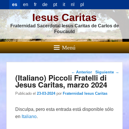
es
en
fr
de
pt
it
nl
pl
Iesus Caritas
Fraternidad Sacerdotal Iesus Caritas de Carlos de
Foucauld
Menú
Navegación de
←
Anterior
Siguiente
→
(Italiano) Piccoli Fratelli di
entradas
Jesus Caritas, marzo 2024
Publicado el
23-03-2024
por
Fraternidad Iesus Caritas
Disculpa, pero esta entrada está disponible sólo
en
Italiano
.