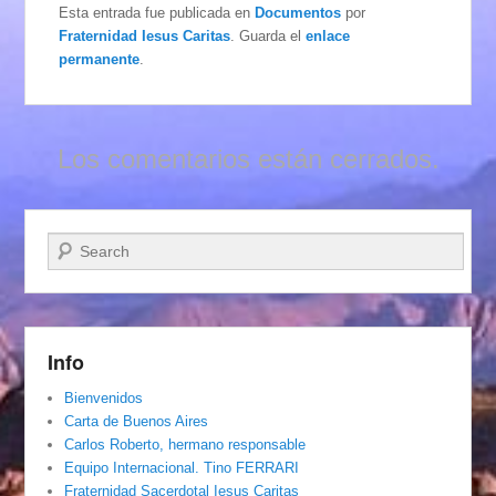
Esta entrada fue publicada en
Documentos
por
Fraternidad Iesus Caritas
. Guarda el
enlace
permanente
.
Los comentarios están cerrados.
Buscar
Info
Bienvenidos
Carta de Buenos Aires
Carlos Roberto, hermano responsable
Equipo Internacional. Tino FERRARI
Fraternidad Sacerdotal Iesus Caritas