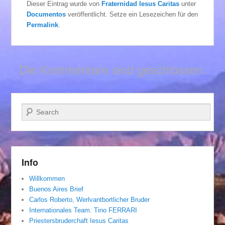
Dieser Eintrag wurde von
Fraternidad Iesus Caritas
unter
Documentos
veröffentlicht. Setze ein Lesezeichen für den
Permalink
.
Die Kommentare sind geschlossen.
Suchen
Info
Willkommen
Buenos Aires Brief
Carlos Roberto, Werlvantbortlicher Bruder
Internationales Team. Tino FERRARI
Priestersbruderchaft Iesus Caritas