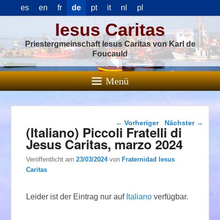
es
en
fr
de
pt
it
nl
pl
Iesus Caritas
Priestergmeinschaft Iesus Caritas von Karl de
Foucauld
Menü
Beitragsnavigation
←
Vorheriger
Nächster
→
(Italiano) Piccoli Fratelli di
Jesus Caritas, marzo 2024
Veröffentlicht am
23/03/2024
von
Fraternidad Iesus
Caritas
Leider ist der Eintrag nur auf
Italiano
verfügbar.