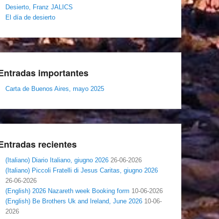
Desierto, Franz JALICS
El día de desierto
Entradas importantes
Carta de Buenos Aires, mayo 2025
Entradas recientes
(Italiano) Diario Italiano, giugno 2026
26-06-2026
(Italiano) Piccoli Fratelli di Jesus Caritas, giugno 2026
26-06-2026
(English) 2026 Nazareth week Booking form
10-06-2026
(English) Be Brothers Uk and Ireland, June 2026
10-06-
2026