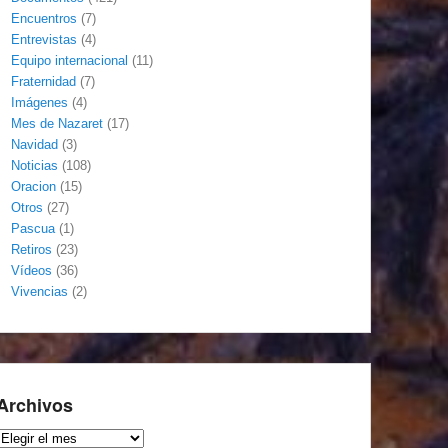
Encuentros
(7)
Entrevistas
(4)
Equipo internacional
(11)
Fraternidad
(7)
Imágenes
(4)
Mes de Nazaret
(17)
Navidad
(3)
Noticias
(108)
Oracion
(15)
Otros
(27)
Pascua
(1)
Retiros
(23)
Vídeos
(36)
Vivencias
(2)
Archivos
Archivos