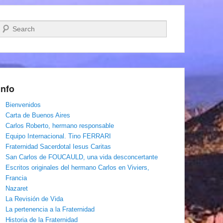
Buscar
Info
Bienvenidos
Carta de Buenos Aires
Carlos Roberto, hermano responsable
Equipo Internacional. Tino FERRARI
Fraternidad Sacerdotal Iesus Caritas
San Carlos de FOUCAULD, una vida desconcertante
Escritos originales del hermano Carlos en Viviers,
Francia
Nazaret
La Revisión de Vida
La pertenencia a la Fraternidad
Historia de la Fraternidad