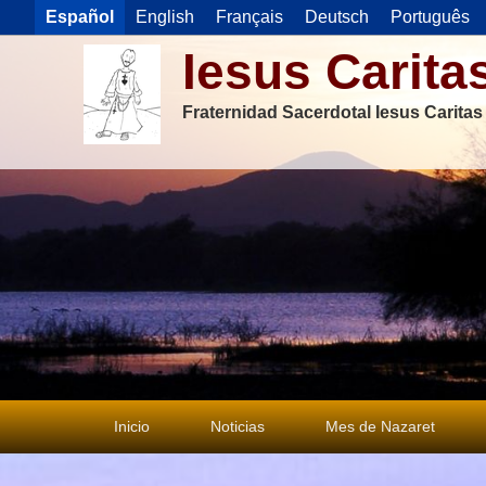
Español
English
Français
Deutsch
Português
Iesus Carita
Fraternidad Sacerdotal Iesus Carita
Menú
Inicio
Noticias
Mes de Nazaret
principal