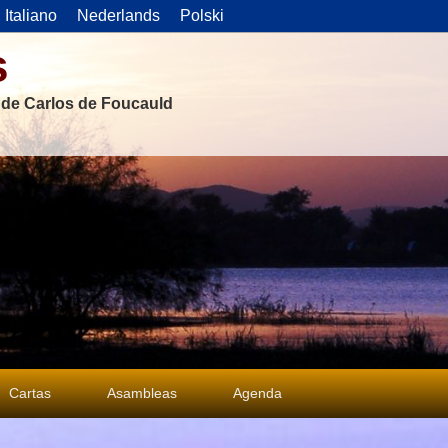
Italiano
Nederlands
Polski
s
s de Carlos de Foucauld
Cartas
Asambleas
Agenda