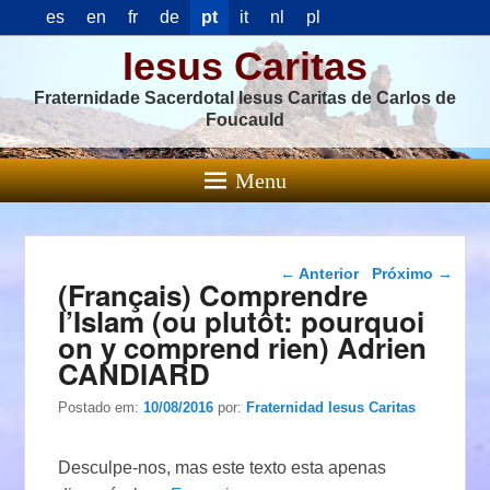
es
en
fr
de
pt
it
nl
pl
Iesus Caritas
Fraternidade Sacerdotal Iesus Caritas de Carlos de
Foucauld
Menu
Navegação das
←
Anterior
Próximo
→
(Français) Comprendre
postagens
l’Islam (ou plutôt: pourquoi
on y comprend rien) Adrien
CANDIARD
Postado em:
10/08/2016
por:
Fraternidad Iesus Caritas
Desculpe-nos, mas este texto esta apenas