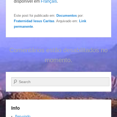
disponível em
Français
.
Este post foi publicado em:
Documentos
por:
Fraternidad Iesus Caritas
. Arquivado em:
Link
permanente
.
Comentários estão desabilitados no
momento.
Pesquisar…
Info
Ben-vindo