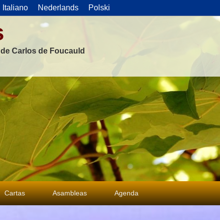
Italiano
Nederlands
Polski
s
s de Carlos de Foucauld
Cartas
Asambleas
Agenda