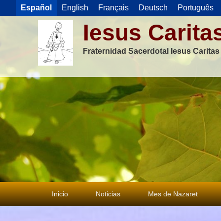
Español
English
Français
Deutsch
Português
Iesus Carita
Fraternidad Sacerdotal Iesus Carita
Menú
Inicio
Noticias
Mes de Nazaret
principal