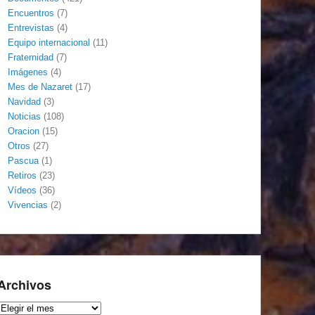
Encuentros
(7)
Entrevistas
(4)
Equipo internacional
(11)
Fraternidad
(7)
Imágenes
(4)
Mes de Nazaret
(17)
Navidad
(3)
Noticias
(108)
Oracion
(15)
Otros
(27)
Pascua
(1)
Retiros
(23)
Vídeos
(36)
Vivencias
(2)
Archivos
Archivos