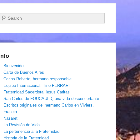
Buscar
Info
Bienvenidos
Carta de Buenos Aires
Carlos Roberto, hermano responsable
Equipo Internacional. Tino FERRARI
Fraternidad Sacerdotal Iesus Caritas
San Carlos de FOUCAULD, una vida desconcertante
Escritos originales del hermano Carlos en Viviers,
Francia
Nazaret
La Revisión de Vida
La pertenencia a la Fraternidad
Historia de la Fraternidad