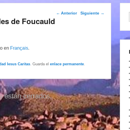
Navegación de
←
Anterior
Siguiente
→
entradas
les de Foucauld
lo en
Français
.
dad Iesus Caritas
. Guarda el
enlace permanente
.
s están cerrados.