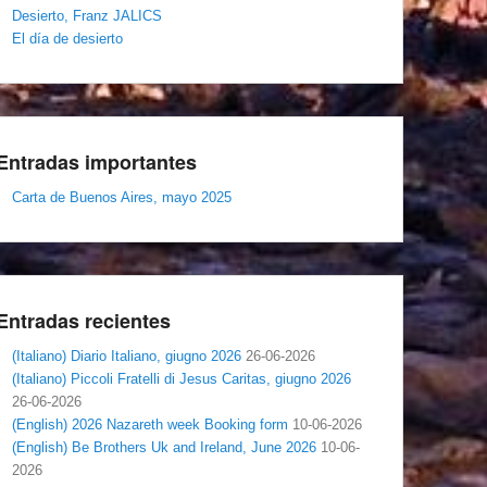
Desierto, Franz JALICS
El día de desierto
Entradas importantes
Carta de Buenos Aires, mayo 2025
Entradas recientes
(Italiano) Diario Italiano, giugno 2026
26-06-2026
(Italiano) Piccoli Fratelli di Jesus Caritas, giugno 2026
26-06-2026
(English) 2026 Nazareth week Booking form
10-06-2026
(English) Be Brothers Uk and Ireland, June 2026
10-06-
2026