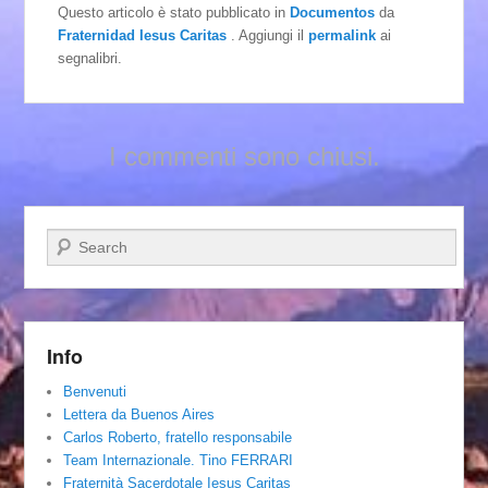
Questo articolo è stato pubblicato in
Documentos
da
Fraternidad Iesus Caritas
. Aggiungi il
permalink
ai
segnalibri.
I commenti sono chiusi.
Cerca
Info
Benvenuti
Lettera da Buenos Aires
Carlos Roberto, fratello responsabile
Team Internazionale. Tino FERRARI
Fraternità Sacerdotale Iesus Caritas