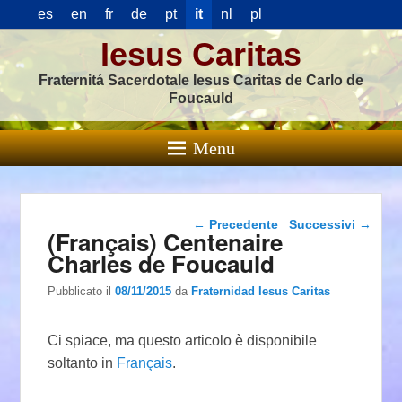
es
en
fr
de
pt
it
nl
pl
Iesus Caritas
Fraternitá Sacerdotale Iesus Caritas de Carlo de
Foucauld
Menu
Navigazione articolo
←
Precedente
Successivi
→
(Français) Centenaire
Charles de Foucauld
Pubblicato il
08/11/2015
da
Fraternidad Iesus Caritas
Ci spiace, ma questo articolo è disponibile
soltanto in
Français
.