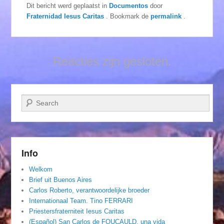
Dit bericht werd geplaatst in
Documentos
door
Fraternidad Iesus Caritas
. Bookmark de
permalink
.
Reacties zijn gesloten.
Zoeken
Info
Welkom
Brief uit Buenos Aires
Carlos Roberto, verantwoordelijke broeder
Internationaal Team. Tino FERRARI
Priestersfraterniteit Iesus Caritas
(Español) San Carlos de FOUCAULD, una vida