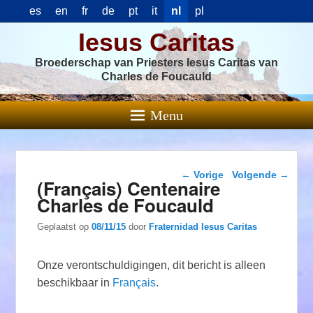
es
en
fr
de
pt
it
nl
pl
Iesus Caritas
Broederschap van Priesters Iesus Caritas van
Charles de Foucauld
Menu
Berichtnavigatie
←
Vorige
Volgende
→
(Français) Centenaire
Charles de Foucauld
Geplaatst op
08/11/15
door
Fraternidad Iesus Caritas
Onze verontschuldigingen, dit bericht is alleen
beschikbaar in
Français
.