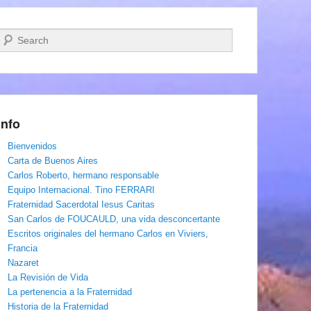
Buscar
Info
Bienvenidos
Carta de Buenos Aires
Carlos Roberto, hermano responsable
Equipo Internacional. Tino FERRARI
Fraternidad Sacerdotal Iesus Caritas
San Carlos de FOUCAULD, una vida desconcertante
Escritos originales del hermano Carlos en Viviers,
Francia
Nazaret
La Revisión de Vida
La pertenencia a la Fraternidad
Historia de la Fraternidad