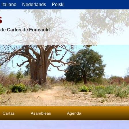
Italiano
Nederlands
Polski
s
s de Carlos de Foucauld
Cartas
Asambleas
Agenda