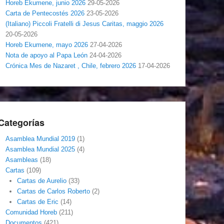
Horeb Ekumene, junio 2026
29-05-2026
Carta de Pentecostés 2026
23-05-2026
(Italiano) Piccoli Fratelli di Jesus Caritas, maggio 2026
20-05-2026
Horeb Ekumene, mayo 2026
27-04-2026
Nota de apoyo al Papa León
24-04-2026
Crónica Mes de Nazaret , Chile, febrero 2026
17-04-2026
Categorías
Asamblea Mundial 2019
(1)
Asamblea Mundial 2025
(4)
Asambleas
(18)
Cartas
(109)
Cartas de Aurelio
(33)
Cartas de Carlos Roberto
(2)
Cartas de Eric
(14)
Comunidad Horeb
(211)
Documentos
(421)