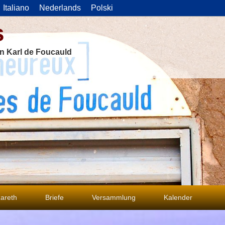
Italiano
Nederlands
Polski
s
on Karl de Foucauld
areth
Briefe
Versammlung
Kalender