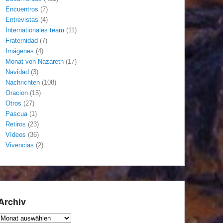
Encuentros
(7)
Entrevistas
(4)
Internationales team
(11)
Fraternidad
(7)
Imágenes
(4)
Monat von Nazareth
(17)
Navidad
(3)
Nachrichten
(108)
Oracion
(15)
Otros
(27)
Pascua
(1)
Retiros
(23)
Vídeos
(36)
Vivencias
(2)
Archiv
Archiv