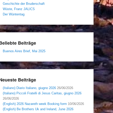
Geschichte der Bruderschaft
Wüste, Franz JALICS
Der Wüntentag
Beliebte Beiträge
Buenos Aires Brief, Mai 2025
Neueste Beiträge
(Italiano) Diario Italiano, giugno 2026
26/06/2026
(Italiano) Piccoli Fratelli di Jesus Caritas, giugno 2026
26/06/2026
(English) 2026 Nazareth week Booking form
10/06/2026
(English) Be Brothers Uk and Ireland, June 2026