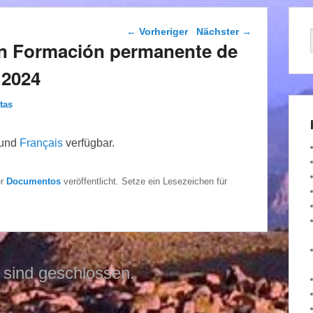
Beitragsnavigation
←
Vorheriger
Nächster
→
 en Formación permanente de
 2024
tas
und
Français
verfügbar.
er
Documentos
veröffentlicht. Setze ein Lesezeichen für
sind geschlossen.