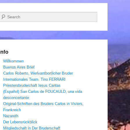
Suchen
Info
Willkommen
Buenos Aires Brief
Carlos Roberto, Werlvantbortlicher Bruder
Internationales Team. Tino FERRARI
Priestersbruderchaft Iesus Caritas
(Español) San Carlos de FOUCAULD, una vida
desconcertante
Original-Schriften des Bruders Carlos in Viviers,
Frankreich
Nazareth
Der Lebensrückblick
Mitgliedschaft in Der Bruderschaft