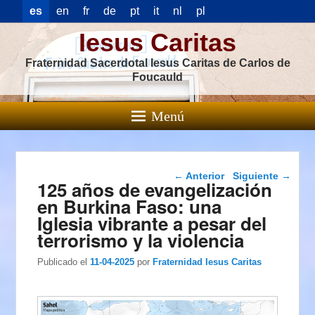
es
en
fr
de
pt
it
nl
pl
Iesus Caritas
Fraternidad Sacerdotal Iesus Caritas de Carlos de
Foucauld
Menú
Navegación de
←
Anterior
Siguiente
→
125 años de evangelización
entradas
en Burkina Faso: una
Iglesia vibrante a pesar del
terrorismo y la violencia
Publicado el
11-04-2025
por
Fraternidad Iesus Caritas