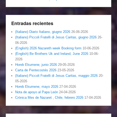
Entradas recientes
(Italiano) Diario Italiano, giugno 2026
26-06-2026
(Italiano) Piccoli Fratelli di Jesus Caritas, giugno 2026
26-
06-2026
(English) 2026 Nazareth week Booking form
10-06-2026
(English) Be Brothers Uk and Ireland, June 2026
10-06-
2026
Horeb Ekumene, junio 2026
29-05-2026
Carta de Pentecostés 2026
23-05-2026
(Italiano) Piccoli Fratelli di Jesus Caritas, maggio 2026
20-
05-2026
Horeb Ekumene, mayo 2026
27-04-2026
Nota de apoyo al Papa León
24-04-2026
Crónica Mes de Nazaret , Chile, febrero 2026
17-04-2026