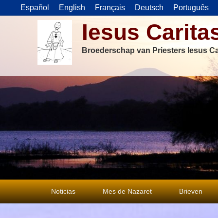
Español
English
Français
Deutsch
Português
Iesus Carita
Broederschap van Priesters Iesus Ca
Primair
Noticias
Mes de Nazaret
Brieven
menu