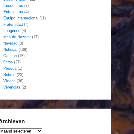
Encuentros
(7)
Entrevistas
(4)
Equipo internacional
(11)
Fraternidad
(7)
Imágenes
(4)
Mes de Nazaret
(17)
Navidad
(3)
Noticias
(108)
Oracion
(15)
Otros
(27)
Pascua
(1)
Retiros
(23)
Vídeos
(36)
Vivencias
(2)
Archieven
Archieven