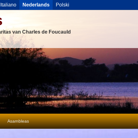
Italiano
Nederlands
Polski
s
ritas van Charles de Foucauld
Asambleas