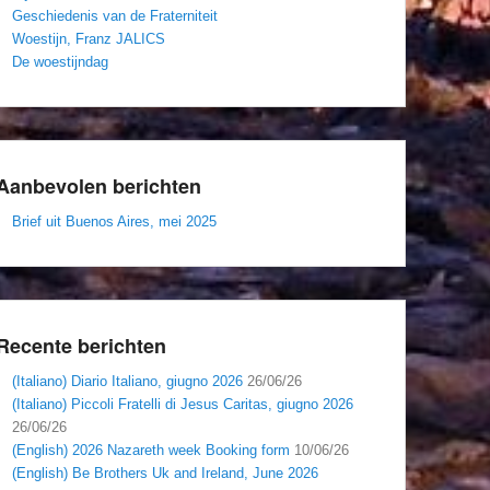
Geschiedenis van de Fraterniteit
Woestijn, Franz JALICS
De woestijndag
Aanbevolen berichten
Brief uit Buenos Aires, mei 2025
Recente berichten
(Italiano) Diario Italiano, giugno 2026
26/06/26
(Italiano) Piccoli Fratelli di Jesus Caritas, giugno 2026
26/06/26
(English) 2026 Nazareth week Booking form
10/06/26
(English) Be Brothers Uk and Ireland, June 2026