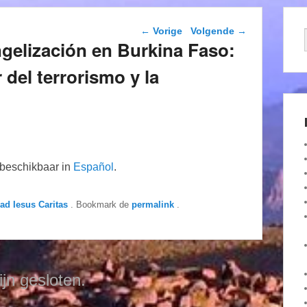
Berichtnavigatie
←
Vorige
Volgende
→
gelización en Burkina Faso:
 del terrorismo y la
n beschikbaar in
Español
.
dad Iesus Caritas
. Bookmark de
permalink
.
ijn gesloten.