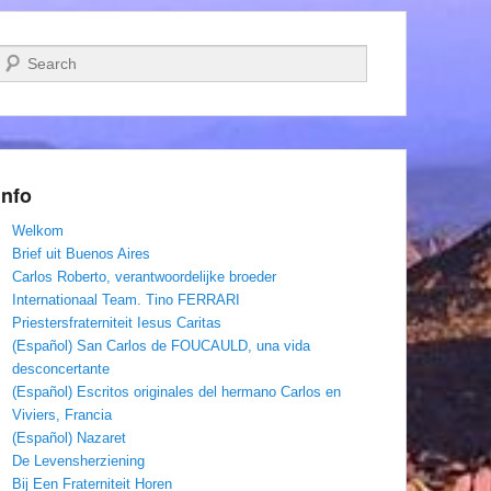
Zoeken
Info
Welkom
Brief uit Buenos Aires
Carlos Roberto, verantwoordelijke broeder
Internationaal Team. Tino FERRARI
Priestersfraterniteit Iesus Caritas
(Español) San Carlos de FOUCAULD, una vida
desconcertante
(Español) Escritos originales del hermano Carlos en
Viviers, Francia
(Español) Nazaret
De Levensherziening
Bij Een Fraterniteit Horen