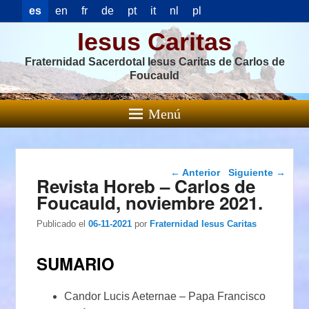
es
en
fr
de
pt
it
nl
pl
Iesus Caritas
Fraternidad Sacerdotal Iesus Caritas de Carlos de
Foucauld
Menú
Navegación de
←
Anterior
Siguiente
→
Revista Horeb – Carlos de
entradas
Foucauld, noviembre 2021.
Publicado el
06-11-2021
por
Fraternidad Iesus Caritas
SUMARIO
Candor Lucis Aeternae – Papa Francisco