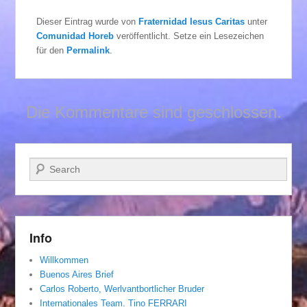
Dieser Eintrag wurde von
Fraternidad Iesus Caritas
unter
Comunidad Horeb
veröffentlicht. Setze ein Lesezeichen
für den
Permalink
.
Die Kommentare sind geschlossen.
Suchen
Info
Willkommen
Buenos Aires Brief
Carlos Roberto, Werlvantbortlicher Bruder
Internationales Team. Tino FERRARI