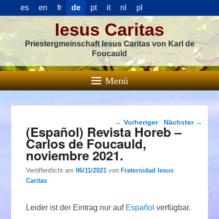
es
en
fr
de
pt
it
nl
pl
Iesus Caritas
Priestergmeinschaft Iesus Caritas von Karl de
Foucauld
Menü
Beitragsnavigation
←
Vorheriger
Nächster
→
(Español) Revista Horeb –
Carlos de Foucauld,
noviembre 2021.
Veröffentlicht am
06/11/2021
von
Fraternidad Iesus
Caritas
Leider ist der Eintrag nur auf
Español
verfügbar.