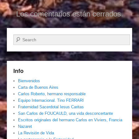
Los comentarios están cerrados.
Buscar
Info
Bienvenidos
Carta de Buenos Aires
Carlos Roberto, hermano responsable
Equipo Internacional. Tino FERRARI
Fraternidad Sacerdotal Iesus Caritas
San Carlos de FOUCAULD, una vida desconcertante
Escritos originales del hermano Carlos en Viviers, Francia
Nazaret
La Revisión de Vida