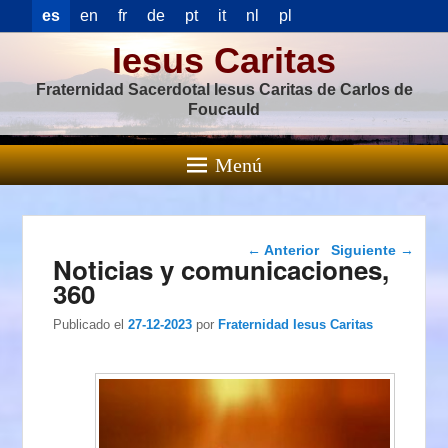
es
en
fr
de
pt
it
nl
pl
Iesus Caritas
Fraternidad Sacerdotal Iesus Caritas de Carlos de
Foucauld
Menú
Navegación de
←
Anterior
Siguiente
→
Noticias y comunicaciones,
entradas
360
Publicado el
27-12-2023
por
Fraternidad Iesus Caritas