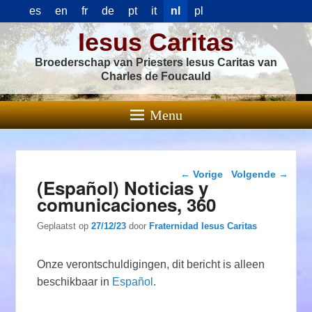
es
en
fr
de
pt
it
nl
pl
Iesus Caritas
Broederschap van Priesters Iesus Caritas van
Charles de Foucauld
Menu
Berichtnavigatie
←
Vorige
Volgende
→
(Español) Noticias y
comunicaciones, 360
Geplaatst op
27/12/23
door
Fraternidad Iesus Caritas
Onze verontschuldigingen, dit bericht is alleen
beschikbaar in
Español
.