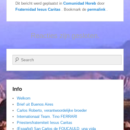
Dit bericht werd geplaatst in
Comunidad Horeb
door
Fraternidad Iesus Caritas
. Bookmark de
permalink
.
Reacties zijn gesloten.
Zoeken
Info
Welkom
Brief uit Buenos Aires
Carlos Roberto, verantwoordelijke broeder
Internationaal Team. Tino FERRARI
Priestersfraterniteit Iesus Caritas
(Español) San Carlos de FOUCAULD, una vida