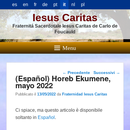
es
en
fr
de
pt
it
nl
pl
Iesus Caritas
Fraternitá Sacerdotale Iesus Caritas de Carlo de
Foucauld
Menu
Navigazione articolo
←
Precedente
Successivi
→
(Español) Horeb Ekumene,
mayo 2022
Pubblicato il
13/05/2022
da
Fraternidad Iesus Caritas
Ci spiace, ma questo articolo è disponibile
soltanto in
Español
.