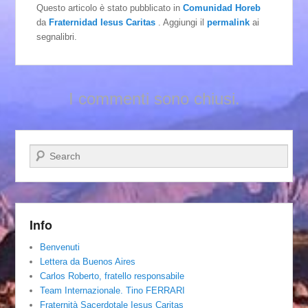
Questo articolo è stato pubblicato in
Comunidad Horeb
da
Fraternidad Iesus Caritas
. Aggiungi il
permalink
ai
segnalibri.
I commenti sono chiusi.
Cerca
Info
Benvenuti
Lettera da Buenos Aires
Carlos Roberto, fratello responsabile
Team Internazionale. Tino FERRARI
Fraternità Sacerdotale Iesus Caritas