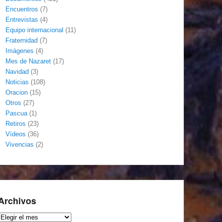
Encuentros
(7)
Entrevistas
(4)
Equipo internacional
(11)
Fraternidad
(7)
Imágenes
(4)
Mes de Nazaret
(17)
Navidad
(3)
Noticias
(108)
Oracion
(15)
Otros
(27)
Pascua
(1)
Retiros
(23)
Vídeos
(36)
Vivencias
(2)
Archivos
Archivos