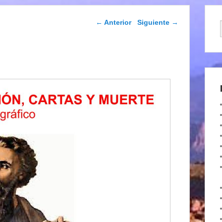
Navegación de
←
Anterior
Siguiente
→
entradas