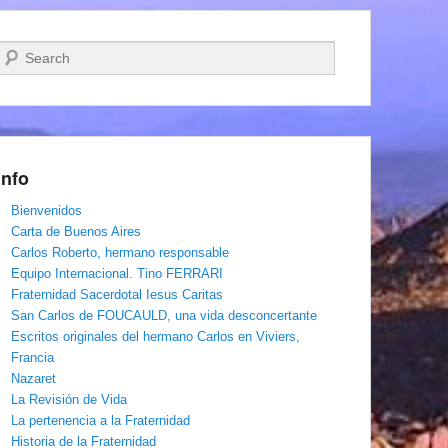
Buscar
Info
Bienvenidos
Carta de Buenos Aires
Carlos Roberto, hermano responsable
Equipo Internacional. Tino FERRARI
Fraternidad Sacerdotal Iesus Caritas
San Carlos de FOUCAULD, una vida desconcertante
Escritos originales del hermano Carlos en Viviers,
Francia
Nazaret
La Revisión de Vida
La pertenencia a la Fraternidad
Historia de la Fraternidad