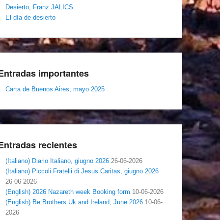
Desierto, Franz JALICS
El día de desierto
Entradas importantes
Carta de Buenos Aires, mayo 2025
Entradas recientes
(Italiano) Diario Italiano, giugno 2026
26-06-2026
(Italiano) Piccoli Fratelli di Jesus Caritas, giugno 2026
26-06-2026
(English) 2026 Nazareth week Booking form
10-06-2026
(English) Be Brothers Uk and Ireland, June 2026
10-06-
2026