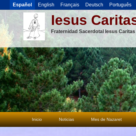
Español
English
Français
Deutsch
Português
Iesus Carita
Fraternidad Sacerdotal Iesus Carita
Menú
Inicio
Noticias
Mes de Nazaret
principal