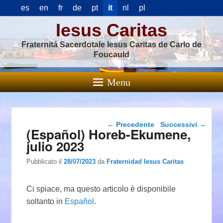
es
en
fr
de
pt
it
nl
pl
Iesus Caritas
Fraternitá Sacerdotale Iesus Caritas de Carlo de
Foucauld
Menu
Navigazione articolo
←
Precedente
Successivi
→
(Español) Horeb-Ekumene,
julio 2023
Pubblicato il
28/07/2023
da
Fraternidad Iesus Caritas
Ci spiace, ma questo articolo è disponibile
soltanto in
Español
.