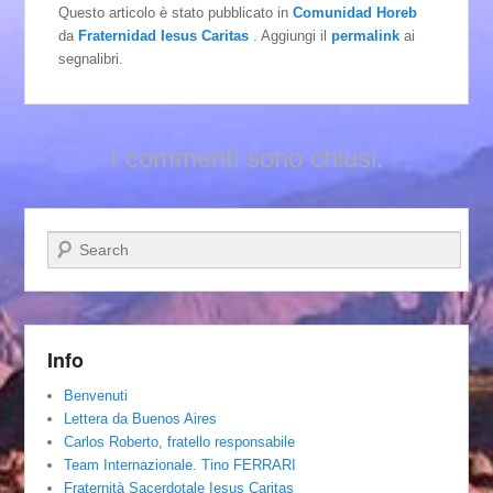
Questo articolo è stato pubblicato in
Comunidad Horeb
da
Fraternidad Iesus Caritas
. Aggiungi il
permalink
ai
segnalibri.
I commenti sono chiusi.
Cerca
Info
Benvenuti
Lettera da Buenos Aires
Carlos Roberto, fratello responsabile
Team Internazionale. Tino FERRARI
Fraternità Sacerdotale Iesus Caritas