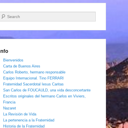
Buscar
Info
Bienvenidos
Carta de Buenos Aires
Carlos Roberto, hermano responsable
Equipo Internacional. Tino FERRARI
Fraternidad Sacerdotal Iesus Caritas
San Carlos de FOUCAULD, una vida desconcertante
Escritos originales del hermano Carlos en Viviers,
Francia
Nazaret
La Revisión de Vida
La pertenencia a la Fraternidad
Historia de la Fraternidad