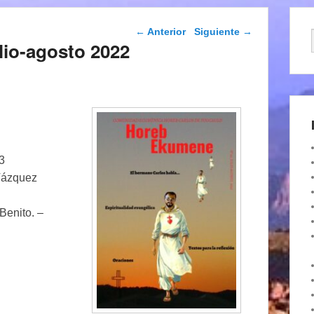
Navegación de
←
Anterior
Siguiente
→
entradas
lio-agosto 2022
 3
Vázquez
Benito. –