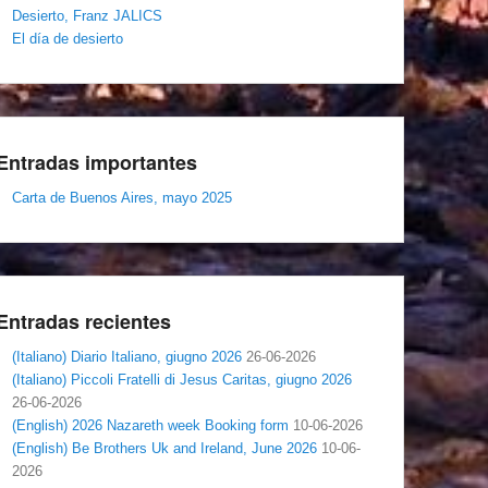
Desierto, Franz JALICS
El día de desierto
Entradas importantes
Carta de Buenos Aires, mayo 2025
Entradas recientes
(Italiano) Diario Italiano, giugno 2026
26-06-2026
(Italiano) Piccoli Fratelli di Jesus Caritas, giugno 2026
26-06-2026
(English) 2026 Nazareth week Booking form
10-06-2026
(English) Be Brothers Uk and Ireland, June 2026
10-06-
2026