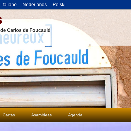
Italiano
Nederlands
Polski
s
s de Carlos de Foucauld
Cartas
Asambleas
Agenda