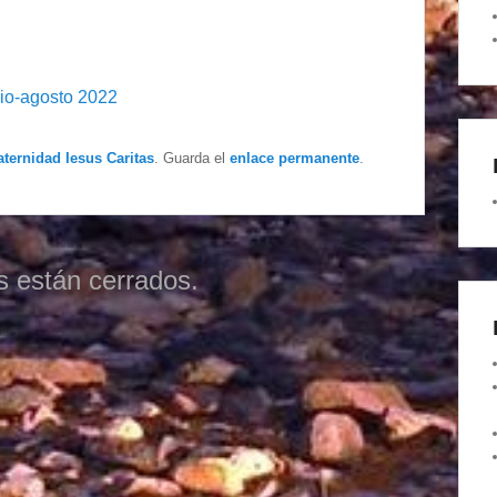
io-agosto 2022
aternidad Iesus Caritas
. Guarda el
enlace permanente
.
s están cerrados.