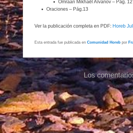
Omraan Mikhaël Aïvanov – Pág. 12
Oraciones – Pág.13
Ver la publicación completa en PDF:
Horeb Jul
Esta entrada fue publicada en
Comunidad Horeb
por
Fr
Los comentario