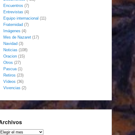
Encuentros
(7)
Entrevistas
(4)
Equipo internacional
(11)
Fraternidad
(7)
Imágenes
(4)
Mes de Nazaret
(17)
Navidad
(3)
Noticias
(108)
Oracion
(15)
Otros
(27)
Pascua
(1)
Retiros
(23)
Vídeos
(36)
Vivencias
(2)
Archivos
Archivos