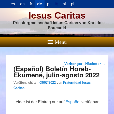
es
en
fr
de
pt
it
nl
pl
Iesus Caritas
Priestergmeinschaft Iesus Caritas von Karl de
Foucauld
Menü
Beitragsnavigation
←
Vorheriger
Nächster
→
(Español) Boletín Horeb-
Ekumene, julio-agosto 2022
Veröffentlicht am
09/07/2022
von
Fraternidad Iesus
Caritas
Leider ist der Eintrag nur auf
Español
verfügbar.