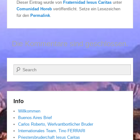
Dieser Eintrag wurde von
Fraternidad Iesus Caritas
unter
Comunidad Horeb
veröffentlicht. Setze ein Lesezeichen
für den
Permalink
.
Die Kommentare sind geschlossen.
Suchen
Info
Willkommen
Buenos Aires Brief
Carlos Roberto, Werlvantbortlicher Bruder
Internationales Team. Tino FERRARI
Priestersbruderchaft Iesus Caritas