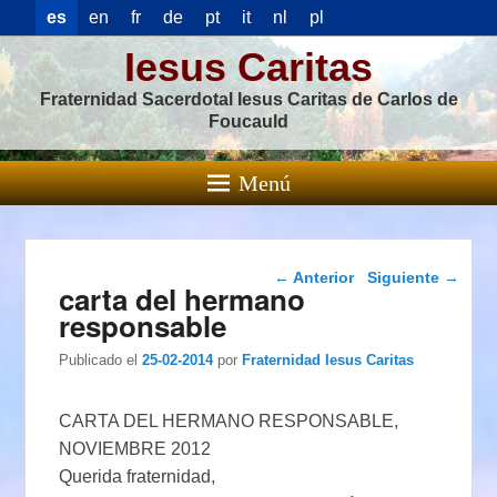
es
en
fr
de
pt
it
nl
pl
Iesus Caritas
Fraternidad Sacerdotal Iesus Caritas de Carlos de
Foucauld
Menú
Navegación de
←
Anterior
Siguiente
→
carta del hermano
entradas
responsable
Publicado el
25-02-2014
por
Fraternidad Iesus Caritas
CARTA DEL HERMANO RESPONSABLE,
NOVIEMBRE 2012
Querida fraternidad,